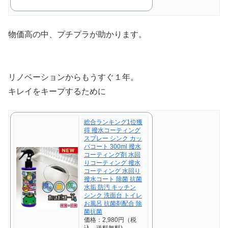
物価高の中、プチプラが助かります。
リノベーションからもうすぐ１年。
キレイをキープするために
総合ランキング1位獲
得 撥水コーティング
スプレー シンク カッ
パコート 300ml 撥水
コーティング剤 水回
りコーティング 撥水
コーティング 水回り
撥水コート 除菌 抗菌
水垢 防汚 キッチン
シンク 洗面台 トイレ
お風呂 抗菌剤配合 除
菌抗菌
価格：2,980円（税
込、送料無料)