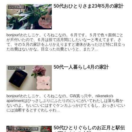
50代おひとりさま23年5月の家計
シンプル家計
bonjour!わたしニケ。くろねこなの。６月です。５月で色々面倒ごと
が片付いたので、６月は捨て活月間にしたいなーと考えてます。さ
て、その５月の家計をふりかえりますと連休があったけど特に目立っ
た出費はないかな。目立った出費というと、またフ...
50代一人暮らし4月の家計
シンプル家計
bonjour!わたしニケ。くろねこなの。GW真っ只中。nikeneko's
apartmentはひっさしぶりにふたりのにいにがいてわたしは落ち着か
ないのよ。ちいにいにはすぐケンカふっかけてくるし、おっきいにい
には油断するとすぐわしゃわ...
50代ひとりぐらしのお正月と駅伝
パリ風アパルトマン日常