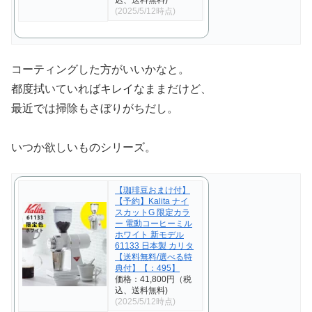
(2025/5/12時点)
コーティングした方がいいかなと。
都度拭いていればキレイなままだけど、
最近では掃除もさぼりがちだし。
いつか欲しいものシリーズ。
【珈琲豆おまけ付】
【予約】Kalita ナイ
スカットG 限定カラ
ー 電動コーヒーミル
ホワイト 新モデル
61133 日本製 カリタ
【送料無料/選べる特
典付】【：495】
価格：41,800円（税
込、送料無料)
(2025/5/12時点)