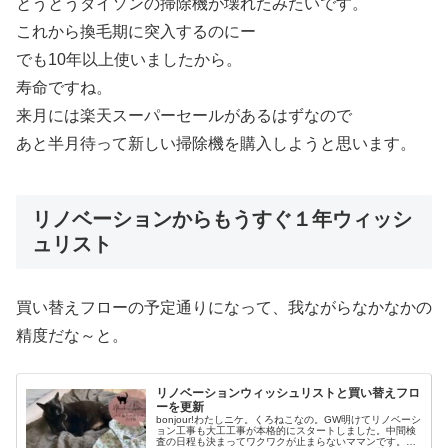
とうとうダイソンの掃除機が壊れたみたいです。
これから換毛期に突入するのにー
でも10年以上使いましたから。
寿命ですね。
来月には楽天スーパーセールがあるはずなので
あと半月待って新しい掃除機を購入しようと思います。
リノベーションからもうすぐ１年ウィッシ
ュリスト
買い替えフローの予定通りになって、我ながらなかなかの
精度だな～と。
リノベーションウィッシュリストと買い替えフロ
ーを更新
bonjour!わたしニケ。くろねこなの。GW明けてリノベーシ
ョン工事も大工工事が本格的にスタートしました。中間検
査の日程も決まってワクワクが止まらないママンです。そ