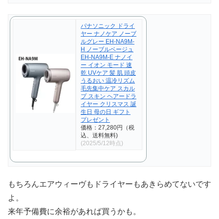
パナソニック ドライ
ヤー ナノケア ノーブ
ルグレー EH-NA9M-
H ノーブルベージュ
EH-NA9M-E ナノイ
ー イオン モード 速
乾 UVケア 髪 肌 頭皮
うるおい 温冷リズム
毛先集中ケア スカル
プ スキン ヘアードラ
イヤー クリスマス 誕
生日 母の日 ギフト
プレゼント
価格：27,280円（税
込、送料無料)
(2025/5/12時点)
もちろんエアウィーヴもドライヤーもあきらめてないです
よ。
来年予備費に余裕があれば買うかも。