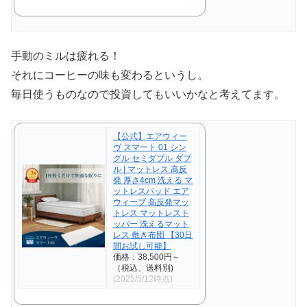
手動のミルは疲れる！
それにコーヒーの味も変わるというし。
毎日使うものなので投資してもいいかなと考えてます。
【公式】エアウィー
ヴ スマート 01 シン
グル セミダブル ダブ
ル | マットレス 高反
発 厚さ4cm 洗える マ
ットレスパッド エア
ウィーブ 高反発マッ
トレス マットレスト
ッパー 洗えるマット
レス 敷き布団 【30日
間お試し可能】
価格：38,500円～
（税込、送料別)
(2025/5/12時点)