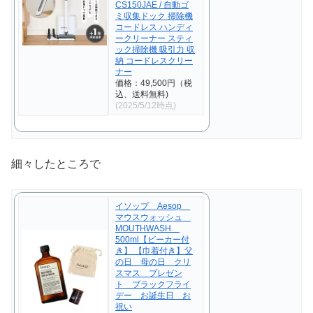
CS150JAE / 自動ゴ
ミ収集ドック 掃除機
コードレス ハンディ
ークリーナー スティ
ック掃除機 吸引力 収
納 コードレスクリー
ナー
価格：49,500円（税
込、送料無料)
(2025/5/12時点)
細々したところで
イソップ Aesop
マウスウォッシュ
MOUTHWASH
500ml【ビーカー付
き】 【巾着付き】父
の日 母の日 クリ
スマス プレゼン
ト ブラックフライ
デー お誕生日 お
祝い