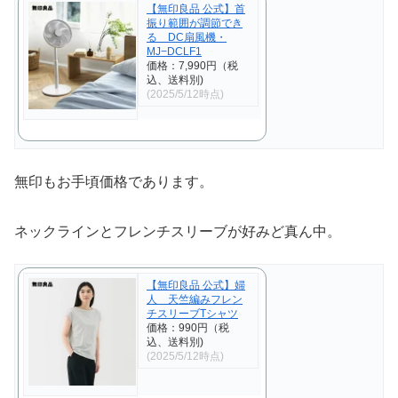
【無印良品 公式】首
振り範囲が調節でき
る DC扇風機・
MJ−DCLF1
価格：7,990円（税
込、送料別)
(2025/5/12時点)
無印もお手頃価格であります。
ネックラインとフレンチスリーブが好みど真ん中。
【無印良品 公式】婦
人 天竺編みフレン
チスリーブTシャツ
価格：990円（税
込、送料別)
(2025/5/12時点)