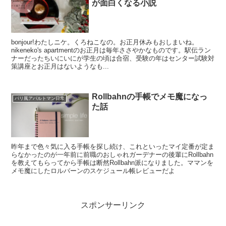
が面白くなる小説
bonjour!わたしニケ。くろねこなの。お正月休みもおしまいね。
nikeneko's apartmentのお正月は毎年ささやかなものです。駅伝ラン
ナーだったちいにいにが学生の頃は合宿、受験の年はセンター試験対
策講座とお正月はないようなも...
Rollbahnの手帳でメモ魔になっ
パリ風アパルトマン日常
た話
昨年まで色々気に入る手帳を探し続け、これといったマイ定番が定ま
らなかったのが一年前に前職のおしゃれガーデナーの後輩にRollbahn
を教えてもらってから手帳は断然Rollbahn派になりました。ママンを
メモ魔にしたロルバーンのスケジュール帳レビューだよ
スポンサーリンク