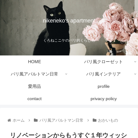
nikeneko's apartment
くろねこニケのパリ的くらし術
HOME
パリ風クローゼット
パリ風アパルトマン日常
パリ風インテリア
愛用品
profile
contact
privacy policy
ホーム
パリ風アパルトマン日常
おかいもの
リノベーションからもうすぐ１年ウィッシ