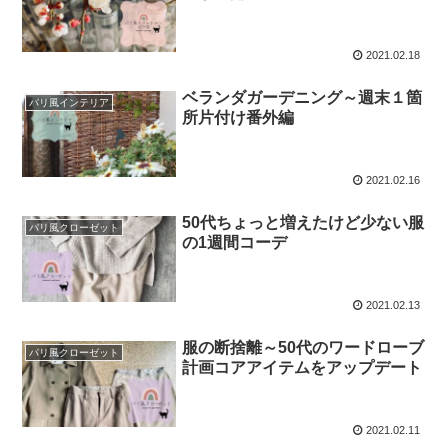
2021.02.18
ベランダガーデニング～週末１箇
パリ風インテリア
所片付け番外編
2021.02.16
50代ちょっと増えたけど少ない服
パリ風クローゼット
の1週間コーデ
2021.02.13
服の断捨離～50代のワードローブ
パリ風クローゼット
計画コアアイテムをアップデート
2021.02.11