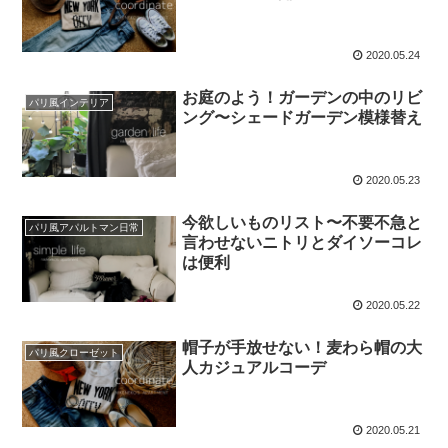
2020.05.24
お庭のよう！ガーデンの中のリビ
パリ風インテリア
ング〜シェードガーデン模様替え
2020.05.23
今欲しいものリスト〜不要不急と
パリ風アパルトマン日常
言わせないニトリとダイソーコレ
は便利
2020.05.22
帽子が手放せない！麦わら帽の大
パリ風クローゼット
人カジュアルコーデ
2020.05.21