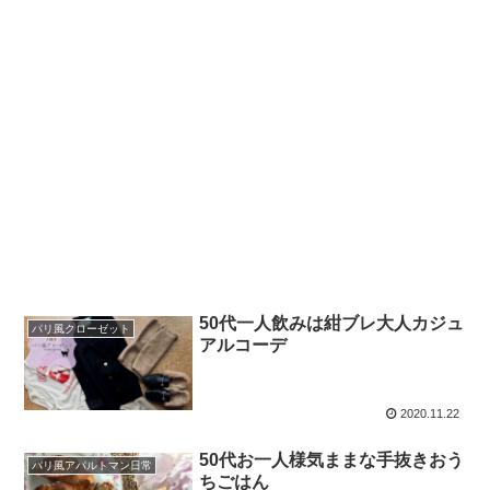
50代一人飲みは紺ブレ大人カジュ
パリ風クローゼット
アルコーデ
2020.11.22
50代お一人様気ままな手抜きおう
パリ風アパルトマン日常
ちごはん