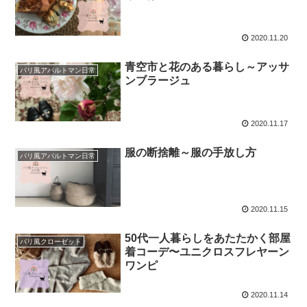
2020.11.20
青空市と花のある暮らし～アッサ
パリ風アパルトマン日常
ンブラージュ
2020.11.17
服の断捨離～服の手放し方
パリ風アパルトマン日常
2020.11.15
50代一人暮らしをあたたかく部屋
パリ風クローゼット
着コーデ〜ユニクロスフレヤーン
ワンピ
2020.11.14