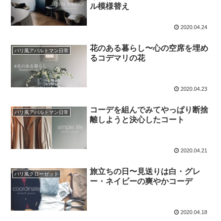
ル模様替え
2020.04.24
花のある暮らし〜心の空席を埋め
パリ風アパルトマン日常
るコデマリの花
2020.04.23
コーデを組んでみてやっぱり断捨
パリ風アパルトマン日常
離しようと決心したコート
2020.04.21
旅立ちの日〜見送りは白・グレ
パリ風クローゼット
ー・ネイビーの爽やかコーデ
2020.04.18