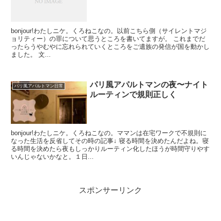
bonjour!わたしニケ。くろねこなの。以前こちら側（サイレントマジ
ョリティー）の罪について思うところを書いてますが。 これまでだ
ったらうやむやに忘れられていくところをご遺族の発信が国を動かし
ました。 文...
パリ風アパルトマンの夜〜ナイト
パリ風アパルトマン日常
ルーティンで規則正しく
bonjour!わたしニケ。くろねこなの。ママンは在宅ワークで不規則に
なった生活を反省してその時の記事↓ 寝る時間を決めたんだよね。寝
る時間を決めたら夜もしっかりルーティン化したほうが時間守りやす
いんじゃないかなと。１日...
スポンサーリンク