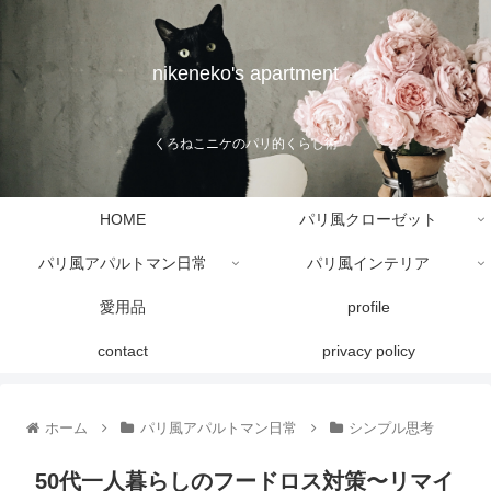
nikeneko's apartment
くろねこニケのパリ的くらし術
HOME
パリ風クローゼット
パリ風アパルトマン日常
パリ風インテリア
愛用品
profile
contact
privacy policy
ホーム
パリ風アパルトマン日常
シンプル思考
50代一人暮らしのフードロス対策〜リマイ