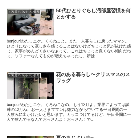
50代ひとりぐらし汚部屋習慣を何
パリ風アパルトマン日常
とかする
bonjour!わたしニケ。くろねこよ。また一人暮らしに戻ったママン。
ひとりになって寂しさを感じることはないけどちょっと気が抜けた感
じ。家事がめんどくさいなぁって。これはちょっと良くない傾向だね
ぇ。ソファーなんてものが増えちゃったし、断捨...
花のある暮らし〜クリスマスのス
パリ風アパルトマン日常
ワッグ
bonjour!わたしニケ。くろねこなの。もう12月よ。業界によっては試
練の12月ね。お一人さまママンは微力ながら空いてる平日昼間の一
人飲みに出かけたいと思います。カッコつけてるけど、平日昼間に一
人で飲んでるなんておっさんよ！おっさん！で...
夏のあじさい寺へ