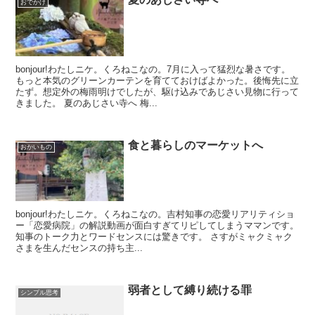
おでかけ
bonjour!わたしニケ。くろねこなの。7月に入って猛烈な暑さです。
もっと本気のグリーンカーテンを育てておけばよかった。後悔先に立
たず。想定外の梅雨明けでしたが、駆け込みであじさい見物に行って
きました。 夏のあじさい寺へ 梅...
食と暮らしのマーケットへ
おかいもの
bonjour!わたしニケ。くろねこなの。吉村知事の恋愛リアリティショ
ー「恋愛病院」の解説動画が面白すぎてリピしてしまうママンです。
知事のトーク力とワードセンスには驚きです。 さすがミャクミャク
さまを生んだセンスの持ち主...
弱者として縛り続ける罪
シンプル思考