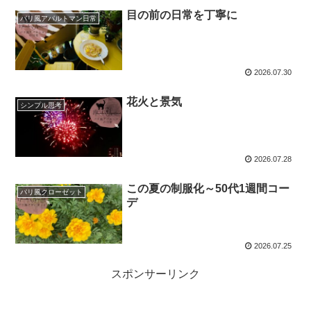
目の前の日常を丁寧に
パリ風アパルトマン日常
2026.07.30
花火と景気
シンプル思考
2026.07.28
この夏の制服化～50代1週間コー
パリ風クローゼット
デ
2026.07.25
スポンサーリンク