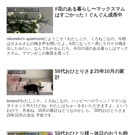
#花のある暮らし〜マックスマム
パリ風アパルトマン日常
はすごかった！ぐんぐん成長中
nikeneko's apartmentにようこそ！わたしニケ。くろねこなの。今朝
はカエルさんの鳴き声を聞いたよ。6月になって一斉にケロケロ鳴き
出したみたい。なんでわかるんだろ。今日の花のある暮らしはマック
スマム。ママンがこの春苗を買って...
50代おひとりさま25年10月の家
シンプル家計
計
bonjour!わたしニケ。くろねこなの。ハッピーハロウィン！ママンは
ダイエット中だけどね。わたしはちゅ～るをいただきますよ。という
わけで、月末ね。10月の家計はどうなのかしら。 50代おひとりさま
25年10月の支出 予算です...
50代おひとり様～休日のおうち時
パリ風アパルトマン日常