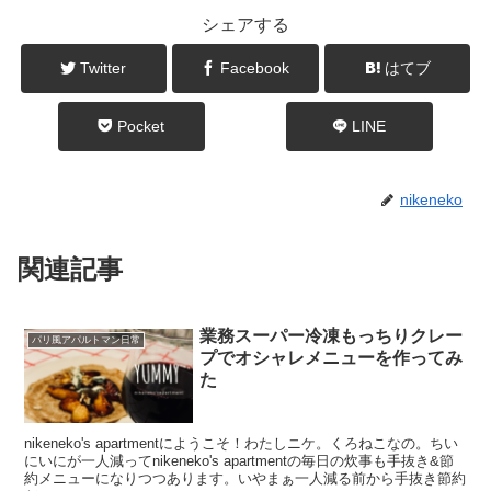
シェアする
Twitter
Facebook
はてブ
Pocket
LINE
nikeneko
関連記事
業務スーパー冷凍もっちりクレー
パリ風アパルトマン日常
プでオシャレメニューを作ってみ
た
nikeneko's apartmentにようこそ！わたしニケ。くろねこなの。ちい
にいにが一人減ってnikeneko's apartmentの毎日の炊事も手抜き&節
約メニューになりつつあります。いやまぁ一人減る前から手抜き節約