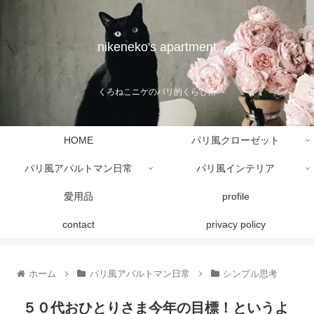
nikeneko's apartment
くろねこニケのパリ的くらし術
HOME
パリ風クローゼット
パリ風アパルトマン日常
パリ風インテリア
愛用品
profile
contact
privacy policy
ホーム
パリ風アパルトマン日常
シンプル思考
５０代おひとりさま今年の目標！というよ