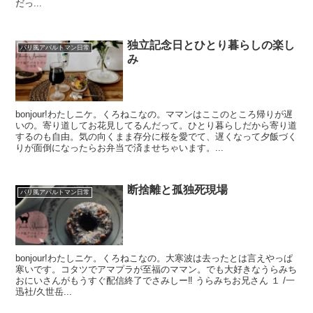
だっ...
独立記念日とひとり暮らしの楽し
パリ風アパルトマン日常
み
bonjour!わたしニケ。くろねこなの。ママンはここのところ帰りが遅
いの。寄り道してお花見してるんだって。ひとり暮らしだから寄り道
するのも自由。気の向くまま存分に桜を愛でて、遅くなって夕飯づく
りが面倒になったらお弁当で済ませちゃいます。...
断捨離と孤独死現場
パリ風アパルトマン日常
bonjour!わたしニケ。くろねこなの。大寒波は去ったとは言えやっぱ
寒いです。コタツでアマプラが至福のママン。でも大好きなうらみち
おにいさんがもうすぐ配信終了でさみしー‼ うらみちお兄さん １ /一
迅社/久世岳...