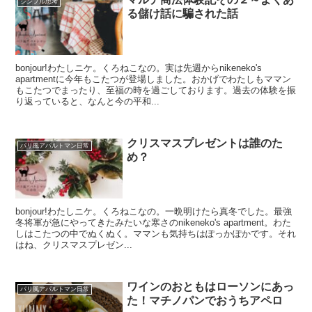
シンプル思考
る儲け話に騙された話
bonjour!わたしニケ。くろねこなの。実は先週からnikeneko's
apartmentに今年もこたつが登場しました。おかげでわたしもママン
もこたつでまったり、至福の時を過ごしております。過去の体験を振
り返っていると、なんと今の平和...
クリスマスプレゼントは誰のた
パリ風アパルトマン日常
め？
bonjour!わたしニケ。くろねこなの。一晩明けたら真冬でした。最強
冬将軍が急にやってきたみたいな寒さのnikeneko's apartment。わた
しはこたつの中でぬくぬく。ママンも気持ちはぽっかぽかです。それ
はね、クリスマスプレゼン...
ワインのおともはローソンにあっ
パリ風アパルトマン日常
た！マチノパンでおうちアペロ