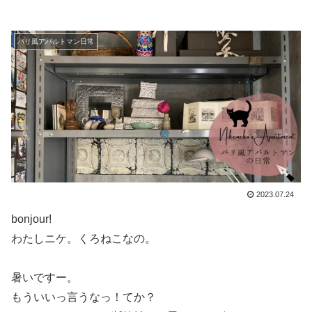
パリ風アパルトマン日常
2023.07.24
bonjour!
わたしニケ。くろねこなの。
暑いですー。
もういいっ言うなっ！てか？