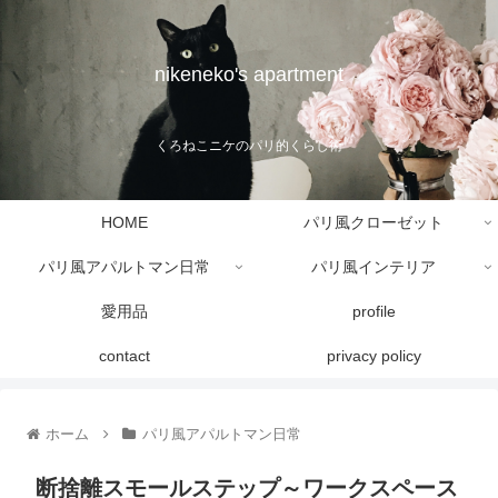
nikeneko's apartment
くろねこニケのパリ的くらし術
HOME
パリ風クローゼット
パリ風アパルトマン日常
パリ風インテリア
愛用品
profile
contact
privacy policy
ホーム
パリ風アパルトマン日常
断捨離スモールステップ～ワークスペース