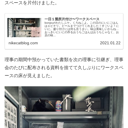
スペースを片付けました。
一日１箇所片付け〜ワークスペース
bonjour!わたしニケ。くろねこよ。この日のにいにごはん
はエビチリ。ビールまでつけてくれました！すごいよ！に
いに。盛り付けには何も言うまい。味は美味しいからね。
おっきいにいにの作るおうちごはんはおうちじゃなく、お
店の味...
nikecatblog.com
2021.01.22
理事の期間中預かっていた書類を次の理事に引継ぎ、理事
会のたびに配布される資料を捨てて久しぶりにワークスペ
ースの床が見えました。