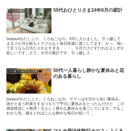
50代おひとりさま24年8月の家計
シンプル家計
bonjour!わたしニケ。くろねこなの。9月に入りました。引っ越して
まる２か月が経ちトラブルなく毎日快適に過ごしてます。がっ、強い
て言うなら日当たりがよすぎる・・・。９月だけどすだれかよしずが
欲しいです。さて、８月の家計です。引っ越し２...
50代一人暮らし静かな夏休みと花
パリ風アパルトマン日常
のある暮らし
bonjour!わたしニケ。くろねこなの。ママンは今日から短い夏休み。
誰かと会う約束をするつもりで平日に夏休みをとったんだけど、この
感染状況じゃ無理！大人しく静かな夏休みを過ごしています。でもこ
れから先、歳をとればこんな静かな毎日が続いて...
マルチ商法体験記その２～よくあ