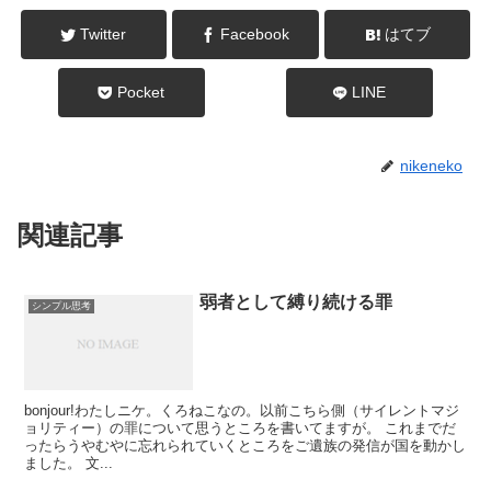
Twitter
Facebook
はてブ
Pocket
LINE
nikeneko
関連記事
弱者として縛り続ける罪
シンプル思考
bonjour!わたしニケ。くろねこなの。以前こちら側（サイレントマジ
ョリティー）の罪について思うところを書いてますが。 これまでだ
ったらうやむやに忘れられていくところをご遺族の発信が国を動かし
ました。 文...