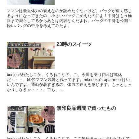
ママンは最近体力の衰えなのか認めたくないけど、バッグが重く感じ
るようになってきたの。小さいバッグに変えたのによ！中身はもう極
限まで減らしてるからあとは内容なんだよね。バッグの中身を公開！
軽いバッグの中身を考えてみたよ。
23時のスイーツ
パリ風アパルトマン日常
bonjour!わたしニケ。くろねこなの。こ、今週を乗り切れば連休
だ・・・。50代ママン残暑と戦ってます。nikeneko's apartmentはい
いんですよ。通勤が暑すぎるの。体力の衰えを感じます。もっとしっ
かりしなきゃ・・・。でも、...
無印良品週間で買ったもの
おかいもの
bonjour!わたしニケ。くろねこなの。ここ数日まったくテレビをみて