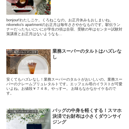
bonjour!わたしニケ。くろねこなの。お正月休みもおしまいね。
nikeneko's apartmentのお正月は毎年ささやかなものです。駅伝ラン
ナーだったちいにいにが学生の頃は合宿、受験の年はセンター試験対
策講座とお正月はないようなも...
業務スーパーのタルトはハズレな
パリ風アパルトマン日常
し
安くてもハズレなし！業務スーパーのタルトがおいしいの。業務スー
パーのクレームブリュレタルトです。エッフェル塔のイラストが可愛
いよね。お値段￥７４８。やっすー。 お味もなかなかイケるので
す。
バッグの中身を軽くする！スマホ
パリ風アパルトマン日常
決済でお財布は小さくダウンサイ
ジング