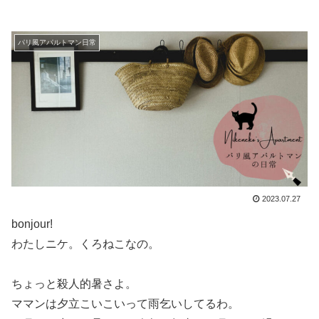
パリ風アパルトマン日常
2023.07.27
bonjour!
わたしニケ。くろねこなの。
ちょっと殺人的暑さよ。
ママンは夕立こいこいって雨乞いしてるわ。