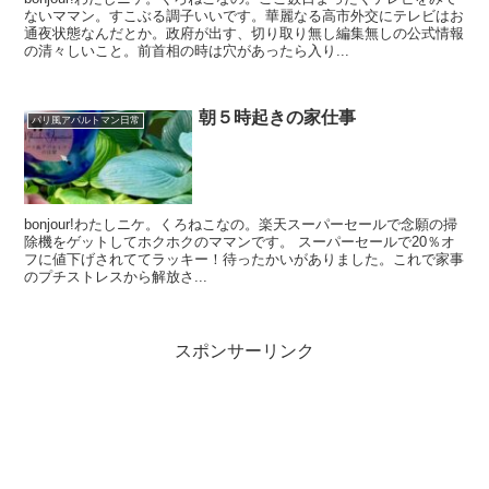
ないママン。すこぶる調子いいです。華麗なる高市外交にテレビはお
通夜状態なんだとか。政府が出す、切り取り無し編集無しの公式情報
の清々しいこと。前首相の時は穴があったら入り...
朝５時起きの家仕事
パリ風アパルトマン日常
bonjour!わたしニケ。くろねこなの。楽天スーパーセールで念願の掃
除機をゲットしてホクホクのママンです。 スーパーセールで20％オ
フに値下げされててラッキー！待ったかいがありました。これで家事
のプチストレスから解放さ...
スポンサーリンク