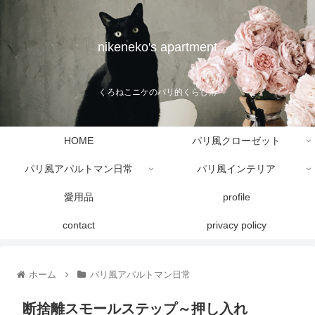
nikeneko's apartment
くろねこニケのパリ的くらし術
HOME
パリ風クローゼット
パリ風アパルトマン日常
パリ風インテリア
愛用品
profile
contact
privacy policy
ホーム
パリ風アパルトマン日常
断捨離スモールステップ～押し入れ