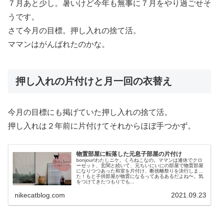
７月あと少し。暑いけど今年も無事に７月をやり過ごせそ
うです。
さて今月の目標。押し入れの捨て活。
ママンはがんばれたのかな。
押し入れの片付けと月一回の衣替え
今月の目標にも掲げていた押し入れの捨て活。
押し入れは２年前に片付けてそれからほぼ手つかず。
物置部屋に転落した元息子部屋の片付け
bonjour!わたしニケ。くろねこなの。ママンは連休でクロ
ーゼット、玄関と続いて、元ちいにいにの部屋で物置部屋
になりつつあった和室を片付け、断捨離祭りを決行しまし
た！もと子供部屋が物置になるってあるあるだよね〜。気
をつけてきたつもりでも...
nikecatblog.com
2021.09.23