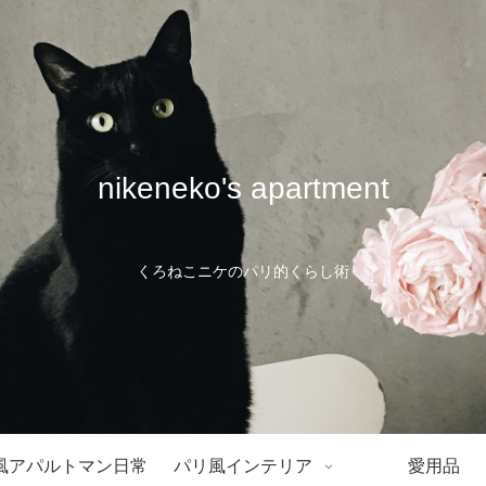
nikeneko's apartment
くろねこニケのパリ的くらし術
風アパルトマン日常
パリ風インテリア
愛用品