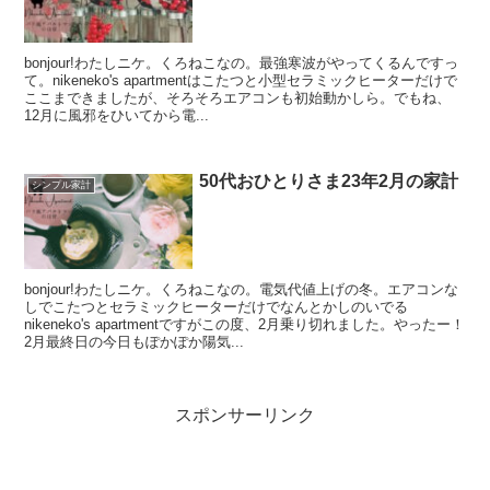
bonjour!わたしニケ。くろねこなの。最強寒波がやってくるんですっ
て。nikeneko's apartmentはこたつと小型セラミックヒーターだけで
ここまできましたが、そろそろエアコンも初始動かしら。でもね、
12月に風邪をひいてから電...
50代おひとりさま23年2月の家計
シンプル家計
bonjour!わたしニケ。くろねこなの。電気代値上げの冬。エアコンな
しでこたつとセラミックヒーターだけでなんとかしのいでる
nikeneko's apartmentですがこの度、2月乗り切れました。やったー！
2月最終日の今日もぽかぽか陽気...
スポンサーリンク