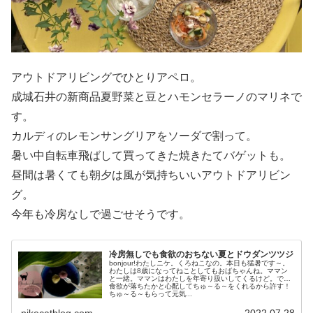
アウトドアリビングでひとりアペロ。
成城石井の新商品夏野菜と豆とハモンセラーノのマリネで
す。
カルディのレモンサングリアをソーダで割って。
暑い中自転車飛ばして買ってきた焼きたてバゲットも。
昼間は暑くても朝夕は風が気持ちいいアウトドアリビン
グ。
今年も冷房なしで過ごせそうです。
冷房無しでも食欲のおちない夏とドウダンツツジ
bonjour!わたしニケ。くろねこなの。本日も猛暑です～。
わたしは8歳になってねことしてもおばちゃんね。ママン
と一緒。ママンはわたしを年寄り扱いしてくるけど。でも
食欲が落ちたかと心配してちゅ～る～をくれるから許す！
ちゅ～る～もらって元気...
nikecatblog.com
2022.07.28