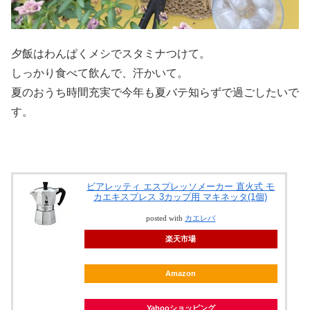
夕飯はわんぱくメシでスタミナつけて。
しっかり食べて飲んで、汗かいて。
夏のおうち時間充実で今年も夏バテ知らずで過ごしたいで
す。
ビアレッティ エスプレッソメーカー 直火式 モ
カエキスプレス 3カップ用 マキネッタ(1個)
posted with
カエレバ
楽天市場
Amazon
Yahooショッピング