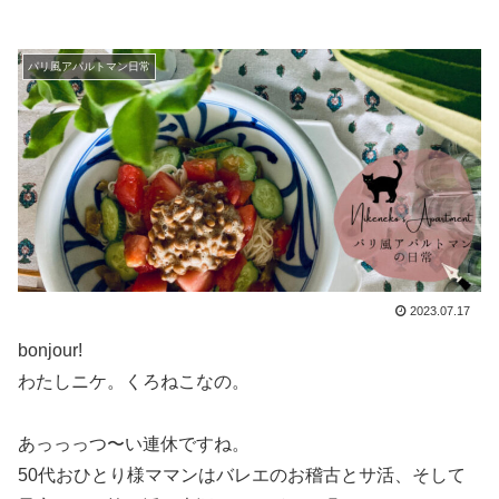
パリ風アパルトマン日常
2023.07.17
bonjour!
わたしニケ。くろねこなの。
あっっっつ〜い連休ですね。
50代おひとり様ママンはバレエのお稽古とサ活、そして