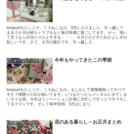
bonjour!わたしニケ。くろねこなの。9月に入りました。引っ越して
まる２か月が経ちトラブルなく毎日快適に過ごしてます。がっ、強い
て言うなら日当たりがよすぎる・・・。９月だけどすだれかよしずが
欲しいです。さて、８月の家計です。引っ越し２...
今年もやってきたこの季節
パリ風アパルトマン日常
bonjour!わたしニケ。くろねこなの。もしかして菜種梅雨ってやつで
すか？雨降りの日が続いてます。いつもだったらメンタルにきてしま
いそうな雨。今年はリノベーション計画に大忙しでずっとウキウキし
てるママンです。そして毎年恒例、3月はじまり...
花のある暮らし～お正月まとめ
パリ風アパルトマン日常