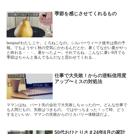
季節を感じさせてくれるもの
パリ風アパルトマン日常
bonjour!わたしニケ。くろねこなの。シルバーウィーク後半は雨の予
報。でもようやく秋の空気にかわるんだとか。暑くてながい夏がやっ
と終わる・・・。暑かったよー。それでもね、こんなに暑い9月でも
季節はちゃんと進んでるんだなと思わせてくれる...
仕事で大失敗！からの逆転信用度
シンプル思考
アップ〜ミスの対処法
ママンはね、パート先の会社で大失敗しちゃったの〜。どんな仕事で
も人間だもの、失敗はつきもの。 ではやっちまった！って時、どう
するといいか、ママンの失敗からのリカバリー体験談だよ。
50代おひとりさま24年8月の家計
シンプル家計