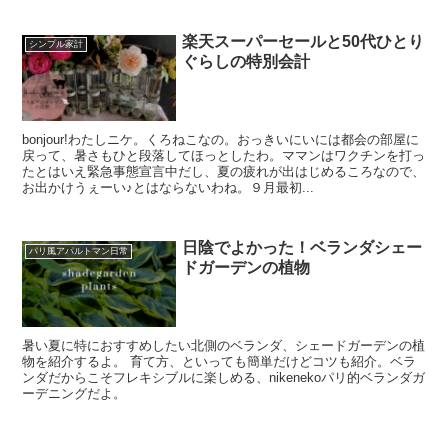
楽天スーパーセールと50代ひとり
シンプル家計
ぐらしの特別会計
bonjour!わたしニケ。くろねこなの。おっきいにいには都会の部屋に
戻って、暑さもひと段落してほっとしたわ。ママンはワクチンを打っ
たとはいえ緊急事態宣言中だし、夏の疲れが出はじめるころなので、
お出かけうぇーい♪とはならないわね。９月最初...
日陰でよかった！ベランダシェー
パリ風アパルトマン日常
ドガーデンの植物
暑い夏に特におすすめしたい北側のベランダ、シェードガーデンの植
物を紹介するよ。 育て方、といっても簡単だけどコツも紹介。ベラ
ンダだからこそフレキシブルに楽しめる、nikenekoパリ的ベランダガ
ーデニングだよ。