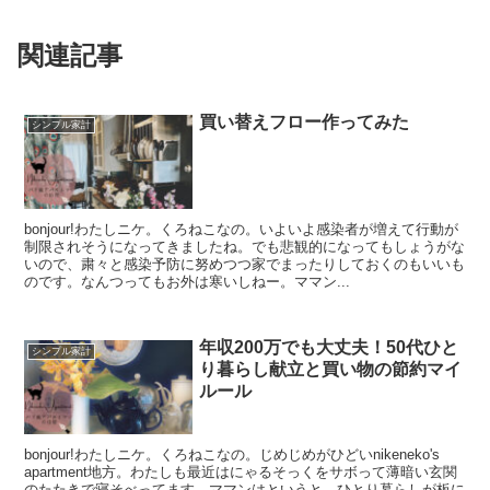
関連記事
買い替えフロー作ってみた
シンプル家計
bonjour!わたしニケ。くろねこなの。いよいよ感染者が増えて行動が
制限されそうになってきましたね。でも悲観的になってもしょうがな
いので、粛々と感染予防に努めつつ家でまったりしておくのもいいも
のです。なんつってもお外は寒いしねー。ママン...
年収200万でも大丈夫！50代ひと
シンプル家計
り暮らし献立と買い物の節約マイ
ルール
bonjour!わたしニケ。くろねこなの。じめじめがひどいnikeneko's
apartment地方。わたしも最近はにゃるそっくをサボって薄暗い玄関
のたたきで寝そべってます。ママンはというと、ひとり暮らしが板に