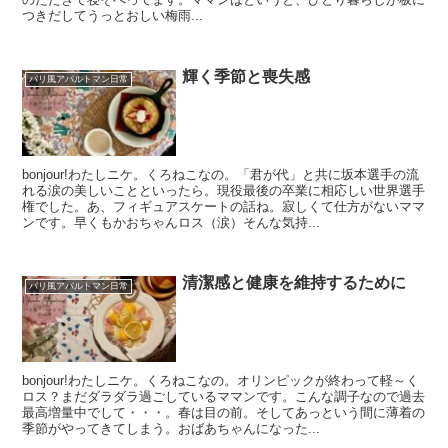
つきだしてうっとおしい梅雨...
輝く季節と喪失感
パリ風アパルトマン日常
bonjour!わたしニケ。くろねこなの。「君が代」と共に坂本選手の流
れる涙の美しいことといったら。現役最後の卒業に相応しい世界選手
権でした。あ、フィギュアスケートの話ね。寂しくて仕方がないママ
ンです。早くもかおちゃんロス（涙）そんな気持...
清潔感と健康を維持するために
パリ風アパルトマン日常
bonjour!わたしニケ。くろねこなの。オリンピックが終わって軽～く
ロス？まだダラダラ過ごしているママンです。こんな調子なので過去
最高増量中でして・・・。春は目の前。そしてあっという間に薄着の
季節がやってきてしまう。おばあちゃんになった...