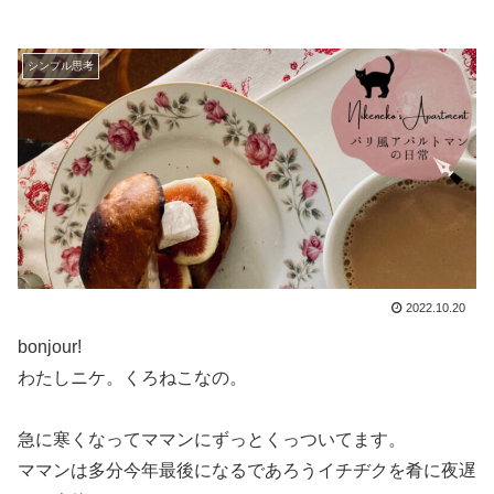
シンプル思考
2022.10.20
bonjour!
わたしニケ。くろねこなの。
急に寒くなってママンにずっとくっついてます。
ママンは多分今年最後になるであろうイチヂクを肴に夜遅