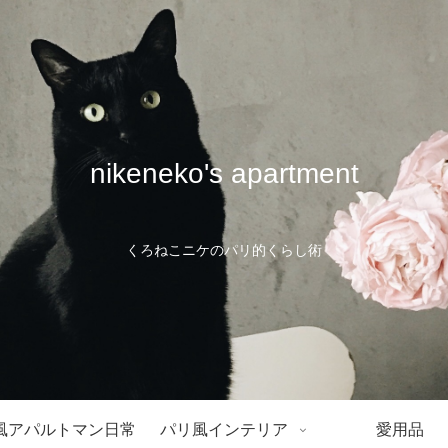
nikeneko's apartment
くろねこニケのパリ的くらし術
風アパルトマン日常
パリ風インテリア
愛用品