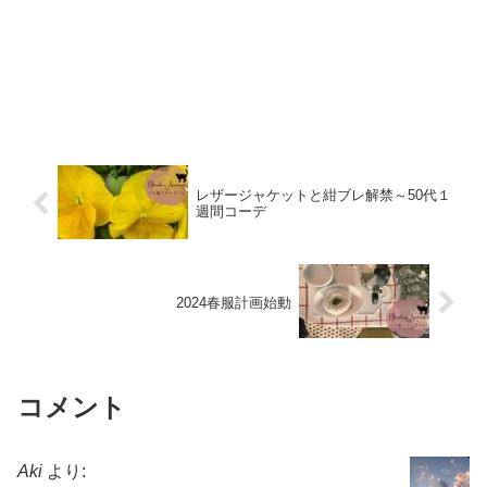
レザージャケットと紺ブレ解禁～50代１
週間コーデ
2024春服計画始動
コメント
Aki
より: