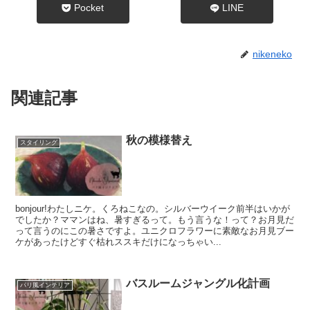
Pocket
LINE
nikeneko
関連記事
秋の模様替え
スタイリング
bonjour!わたしニケ。くろねこなの。シルバーウイーク前半はいかが
でしたか？ママンはね、暑すぎるって。もう言うな！って？お月見だ
って言うのにこの暑さですよ。ユニクロフラワーに素敵なお月見ブー
ケがあったけどすぐ枯れススキだけになっちゃい...
バスルームジャングル化計画
パリ風インテリア