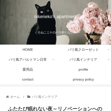
nikeneko's apartment
くろねこニケのパリ的くらし術
HOME
パリ風クローゼット
パリ風アパルトマン日常
パリ風インテリア
愛用品
profile
contact
privacy policy
ホーム
パリ風インテリア
ふたたび眠れない夜～リノベーションへの