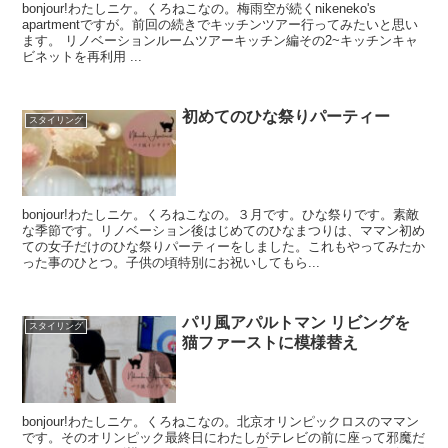
bonjour!わたしニケ。くろねこなの。梅雨空が続くnikeneko's
apartmentですが。前回の続きでキッチンツアー行ってみたいと思い
ます。 リノベーションルームツアーキッチン編その2~キッチンキャ
ビネットを再利用 ...
初めてのひな祭りパーティー
スタイリング
bonjour!わたしニケ。くろねこなの。３月です。ひな祭りです。素敵
な季節です。リノベーション後はじめてのひなまつりは、ママン初め
ての女子だけのひな祭りパーティーをしました。これもやってみたか
った事のひとつ。子供の頃特別にお祝いしてもら...
パリ風アパルトマン リビングを
スタイリング
猫ファーストに模様替え
bonjour!わたしニケ。くろねこなの。北京オリンピックロスのママン
です。そのオリンピック最終日にわたしがテレビの前に座って邪魔だ