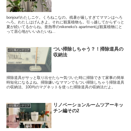
bonjour!わたしニケ。くろねこなの。残暑が厳しすぎてママンはへろ
へろ。わたしはげんきよ。それに観葉植物も。引っ越してからずっと
夏が続いてるからね。亜熱帯のnikeneko's apartmentは観葉植物にと
って居心地がいいみたいね...
つい掃除しちゃう？！掃除道具の
パリ風インテリア
収納法
掃除道具がサッと取り出せたら〜気づいた時に掃除できて家事の簡単
時短化になるよね。掃除嫌いなママンでもつい掃除しちゃう掃除道具
の収納法、100均のマグネットを使った掃除道具の収納法だよ。
リノベーションルームツアーキッ
パリ風インテリア
チン編その2