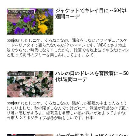
ジャケットでキレイ目に～50代1
パリ風クローゼット
週間コーデ
bonjour!わたしニケ。くろねこなの。課金をしないとフィギュアスケ
ートをリアタイで観られないのが辛いママンです。WBCでさえ地上
波でやらない時代になりましたから。録画でも地上波でやるだけマシ
と思って明日のフリーを楽しみにしてます。さて...
ハレの日のドレスを普段着に～50
パリ風クローゼット
代1週間コーデ
bonjour!わたしニケ。くろねこなの。陽ざしが部屋の中まで入るよう
になりました。秋の陽ざしなんですけどねー。気温が気温なので夏よ
り暑い感じがするよ。総裁選も暑苦しい熱い戦いが始まってますね。
高市大臣のポジティブ思考が頼もしいです。日本...
ボーダー柄を大人っぽくパリシッ