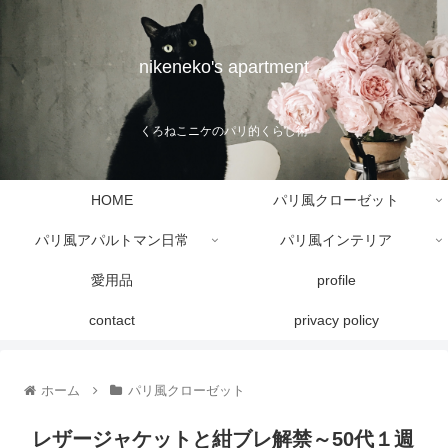
nikeneko's apartment
くろねこニケのパリ的くらし術
HOME
パリ風クローゼット
パリ風アパルトマン日常
パリ風インテリア
愛用品
profile
contact
privacy policy
ホーム
パリ風クローゼット
レザージャケットと紺ブレ解禁～50代１週