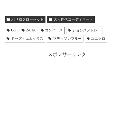
パリ風クローゼット
大人世代コーディネート
GU
ZARA
コンバース
ジョンスメドレー
ドゥズィエムクラス
マディソンブルー
ユニクロ
スポンサーリンク