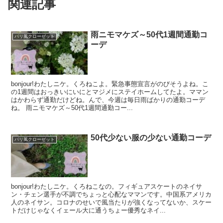
関連記事
雨ニモマケズ～50代1週間通勤コ
パリ風クローゼット
ーデ
bonjour!わたしニケ。くろねこよ。緊急事態宣言がのびそうよね。こ
の1週間はおっきいにいにとマジメにステイホームしてたよ。ママン
はかわらず通勤だけどね。んで、今週は毎日雨ばかりの通勤コーデ
ね。 雨ニモマケズ～50代1週間通勤コー...
50代少ない服の少ない通勤コーデ
パリ風クローゼット
bonjour!わたしニケ。くろねこなの。フィギュアスケートのネイサ
ン・チェン選手が不調でちょっと心配なママンです。中国系アメリカ
人のネイサン。コロナのせいで風当たりが強くなってないか、スケー
トだけじゃなくイェール大に通うちょー優秀なネイ...