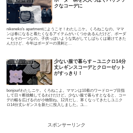
パリ風クローゼット
クなコーデに
nikeneko's apartmentにようこそ！わたしニケ。くろねこなの。ママ
ンは春になると着たくなるアイテムがいくつかあるんだけど、ボーダ
ーもその一つなの。子供っぽいような気がしてしばらくは避けてきた
んだけど、今年はボーダーの溌剌と...
少ない服で暮らす～ユニクロ14分
パリ風クローゼット
丈レギンスコーデとクローゼット
がすっきり！
bonjour!わたしニケ。くろねこよ。ママンは10着のワードローブ目指
して日々断捨離してるわけだけど。少ない服で暮らすとなると、コー
デの幅を広げるのが小物類ね。12月だし、寒くなってきたしユニク
ロ14分丈レギンスを新たに投入しました。ユ...
スポンサーリンク