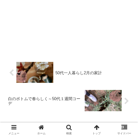
50代一人暮らし2月の家計
白のボトムで春らしく～50代１週間コー
デ
コメント
メニュー
ホーム
検索
トップ
サイドバー