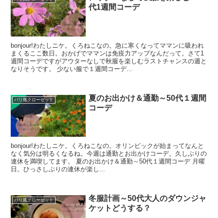
代1週間コーデ
bonjour!わたしニケ。くろねこなの。急に寒くなってママンに吸われ
まくるここ数日。おかげでママンは免疫力アップなんだって。さて1
週間コーデですがアウターなしで秋服を楽しむラストチャンスの週と
なりそうです。 少ない服で１週間コーデ...
夏のお出かけ＆通勤～50代１週間
パリ風クローゼット
コーデ
bonjour!わたしニケ。くろねこなの。オリンピックが始まってなんと
なく気分は明るくなるね。今週は通勤とお出かけコーデ。久しぶりの
連休を満喫してます。 夏のお出かけ＆通勤～50代１週間コーデ 月曜
日。ひっさしぶりの連休が楽し...
冬服計画～50代大人のダウンジャ
パリ風クローゼット
ケットどうする？