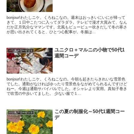
bonjour!わたしニケ。くろねこなの。週末はおっきいにいにが帰って
きて、１日中こたつに入ってダラダラ。テレビで漫才大賞みて、なん
だか正月気分なママンです。北風もピューピュー吹きだして冬の寒さ
が思い出されてくると、ひとつ心配事が。冬服は...
ユニクロ＋マルニの小物で50代1
パリ風クローゼット
週間コーデ
bonjour!わたしニケ。くろねこなの。今朝も起きたらきれいな雪景色
でした。通勤がなければゆったり雪景色をながめてられるんですけど
ねー。今週は通勤サバイバルでした。オシャレより実用。真知子巻き
で吹雪の中歩いてました。 少ない服で１...
この夏の制服化～50代1週間コー
パリ風クローゼット
デ