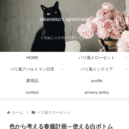
nikeneko's apartment
くろねこニケのパリ的くらし術
HOME
パリ風クローゼット
パリ風アパルトマン日常
パリ風インテリア
愛用品
profile
contact
privacy policy
ホーム
パリ風クローゼット
色から考える春服計画～使える白ボトム