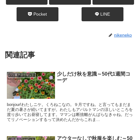
Pocket
LINE
nikeneko
関連記事
少しだけ秋を意識～50代1週間コ
パリ風クローゼット
ーデ
bonjour!わたしニケ。くろねこなの。９月ですね。と言ってもまだま
だ夏の暑さが続いてますが。わたしもアパルトマンの涼しいところを
渡り歩いてお昼寝してます。ママンは断捨離がんばらなきゃね。だっ
てリノベーションするって決めたんだからこれま...
アウターなしで秋服を楽しむ～50
パリ風クローゼット