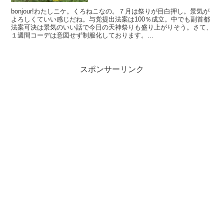
bonjour!わたしニケ。くろねこなの。７月は祭りが目白押し。景気が
よろしくていい感じだね。与党提出法案は100％成立。中でも副首都
法案可決は景気のいい話で今日の天神祭りも盛り上がりそう。さて、
１週間コーデは意図せず制服化しております。...
スポンサーリンク