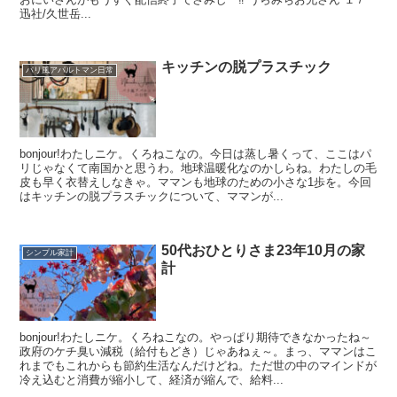
迅社/久世岳...
キッチンの脱プラスチック
パリ風アパルトマン日常
bonjour!わたしニケ。くろねこなの。今日は蒸し暑くって、ここはパ
リじゃなくて南国かと思うわ。地球温暖化なのかしらね。わたしの毛
皮も早く衣替えしなきゃ。ママンも地球のための小さな1歩を。今回
はキッチンの脱プラスチックについて、ママンが...
50代おひとりさま23年10月の家
シンプル家計
計
bonjour!わたしニケ。くろねこなの。やっぱり期待できなかったね～
政府のケチ臭い減税（給付もどき）じゃあねぇ～。まっ、ママンはこ
れまでもこれからも節約生活なんだけどね。ただ世の中のマインドが
冷え込むと消費が縮小して、経済が縮んで、給料...