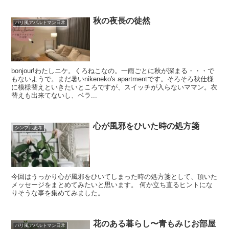
秋の夜長の徒然
パリ風アパルトマン日常
bonjour!わたしニケ。くろねこなの。一雨ごとに秋が深まる・・・で
もないようで。まだ暑いnikeneko's apartmentです。そろそろ秋仕様
に模様替えといきたいところですが、スイッチが入らないママン。衣
替えも出来てないし、ベラ...
心が風邪をひいた時の処方箋
シンプル思考
今回はうっかり心が風邪をひいてしまった時の処方箋として、頂いた
メッセージをまとめてみたいと思います。 何か立ち直るヒントにな
りそうな事を集めてみました。
花のある暮らし〜青もみじお部屋
パリ風アパルトマン日常