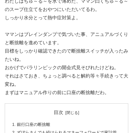
わたしはちゅ～る～を水で薄めた、ママン曰くちゅ～る～
のスープ仕立てをおやつにいただいてるわ。
しっかり水分とって熱中症対策よ。
ママンはブレインダンプで気づいた事、アニュアルづくり
と断捨離を進めています。
目標をしっかり確認できたので断捨離スイッチが入ったみ
たいね。
おかげでパラリンピックの開会式見そびれたけどね。
それはさておき、ちょっと調べると解約等々手続きって大
変ね。
まずはマニュアル作りの前に口座の断捨離だわ。
目次
銀行口座の断捨離
ずぼらさんでも続けられるマネーフォワードで家計管