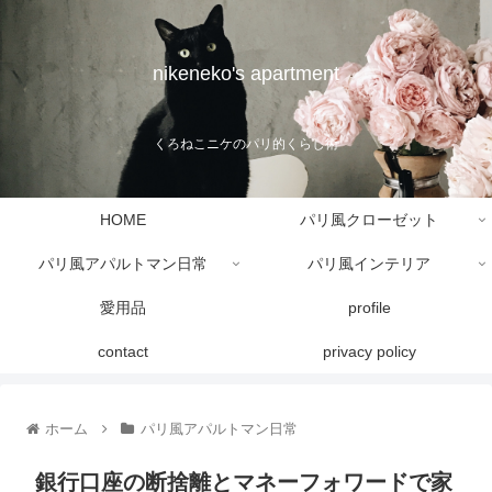
nikeneko's apartment
くろねこニケのパリ的くらし術
HOME
パリ風クローゼット
パリ風アパルトマン日常
パリ風インテリア
愛用品
profile
contact
privacy policy
ホーム
パリ風アパルトマン日常
銀行口座の断捨離とマネーフォワードで家