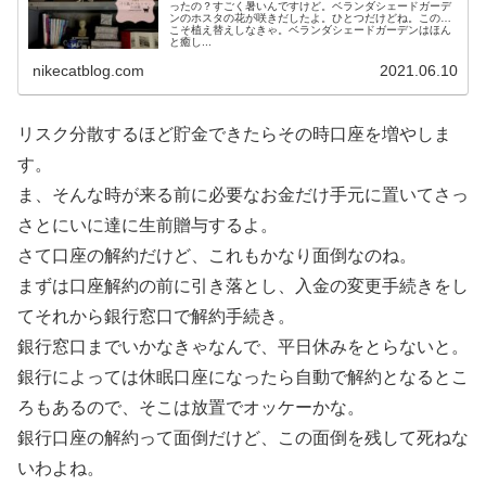
ったの？すごく暑いんですけど。ベランダシェードガーデ
ンのホスタの花が咲きだしたよ。ひとつだけどね。この秋
こそ植え替えしなきゃ。ベランダシェードガーデンはほん
と癒し...
nikecatblog.com
2021.06.10
リスク分散するほど貯金できたらその時口座を増やしま
す。
ま、そんな時が来る前に必要なお金だけ手元に置いてさっ
さとにいに達に生前贈与するよ。
さて口座の解約だけど、これもかなり面倒なのね。
まずは口座解約の前に引き落とし、入金の変更手続きをし
てそれから銀行窓口で解約手続き。
銀行窓口までいかなきゃなんで、平日休みをとらないと。
銀行によっては休眠口座になったら自動で解約となるとこ
ろもあるので、そこは放置でオッケーかな。
銀行口座の解約って面倒だけど、この面倒を残して死ねな
いわよね。