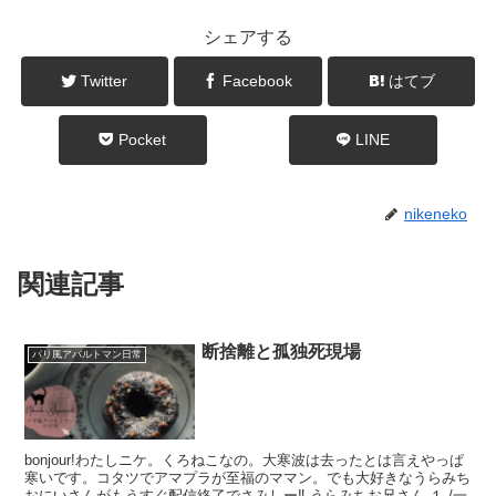
シェアする
Twitter
Facebook
はてブ
Pocket
LINE
nikeneko
関連記事
断捨離と孤独死現場
パリ風アパルトマン日常
bonjour!わたしニケ。くろねこなの。大寒波は去ったとは言えやっぱ
寒いです。コタツでアマプラが至福のママン。でも大好きなうらみち
おにいさんがもうすぐ配信終了でさみしー‼ うらみちお兄さん １ /一