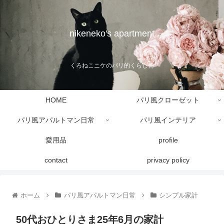
nikeneko's apartment
くろねこニケのパリ的くらし術
HOME
パリ風クローゼット
パリ風アパルトマン日常
パリ風インテリア
愛用品
profile
contact
privacy policy
ホーム
パリ風アパルトマン日常
シンプル家計
50代おひとりさま25年6月の家計