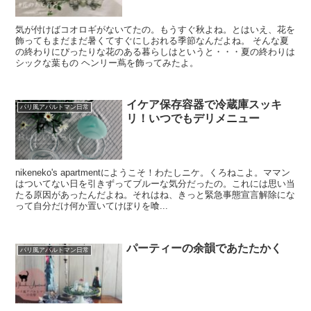
気が付けばコオロギがないてたの。もうすぐ秋よね。とはいえ、花を
飾ってもまだまだ暑くてすぐにしおれる季節なんだよね。 そんな夏
の終わりにぴったりな花のある暮らしはというと・・・夏の終わりは
シックな葉もの ヘンリー蔦を飾ってみたよ。
イケア保存容器で冷蔵庫スッキ
パリ風アパルトマン日常
リ！いつでもデリメニュー
nikeneko's apartmentにようこそ！わたしニケ。くろねこよ。ママン
はついてない日を引きずってブルーな気分だったの。これには思い当
たる原因があったんだよね。それはね、きっと緊急事態宣言解除にな
って自分だけ何か置いてけぼりを喰...
パーティーの余韻であたたかく
パリ風アパルトマン日常