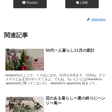
Pocket
LINE
nikeneko
関連記事
50代一人暮らし11月の家計
シンプル家計
bonjour!わたしニケ。くろねこなの。11月も今日まで。12月ね。クリ
スマスとお正月がやってくるよ。でもね、ちいにいにはnikeneko's
apartmentに帰ってこないの。 nikeneko's apartment 始まって...
花のある暮らし〜夏の終りにヘン
パリ風アパルトマン日常
リー蔦〜