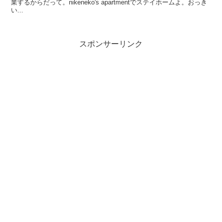
業するからだって。nikeneko's apartmentでステイホームよ。おっき
い...
スポンサーリンク