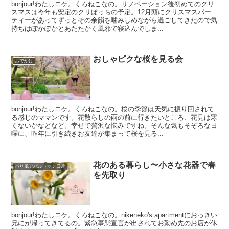
bonjour!わたしニケ。くろねこなの。リノベーション後初めてのクリ
スマスは今年も安定のクリぼっちの予定。12月頭にクリスマスパー
ティーがあってずっとその余韻を噛みしめながら過ごしてきたので気
持ちはぽかぽかとあたたかく風邪で寝込んでしま...
おしゃピクな桜を見る会
おでかけ
bonjour!わたしニケ。くろねこなの。桜の季節は天気に振り回されて
る感じのママンです。花散らしの雨の前に行きたいところ、花見は寒
くないかなどなど。幸せで贅沢な悩みですね。そんな気もそぞろな日
曜に、昨年に引き続きお友達が集まって桜を見る...
花のある暮らし〜小さな花器で春
パリ風アパルトマン日常
を先取り
bonjour!わたしニケ。くろねこなの。nikeneko's apartmentにおっきい
兄にが帰ってきてるの。緊急事態宣言が出されてお勤め先のお店が休