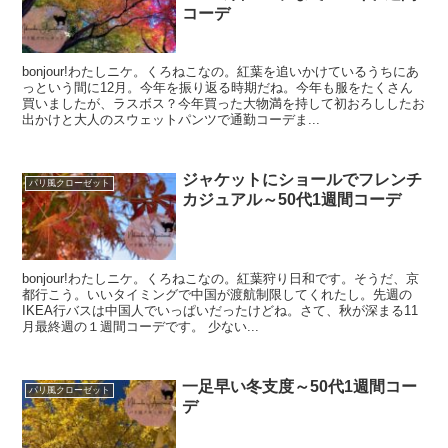
コーデ
bonjour!わたしニケ。くろねこなの。紅葉を追いかけているうちにあ
っという間に12月。今年を振り返る時期だね。今年も服をたくさん
買いましたが、ラスボス？今年買った大物満を持して初おろししたお
出かけと大人のスウェットパンツで通勤コーデま...
ジャケットにショールでフレンチ
パリ風クローゼット
カジュアル～50代1週間コーデ
bonjour!わたしニケ。くろねこなの。紅葉狩り日和です。そうだ、京
都行こう。いいタイミングで中国が渡航制限してくれたし。先週の
IKEA行バスは中国人でいっぱいだったけどね。さて、秋が深まる11
月最終週の１週間コーデです。 少ない...
一足早い冬支度～50代1週間コー
パリ風クローゼット
デ