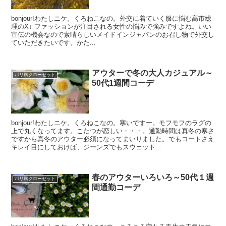
bonjour!わたしニケ。くろねこなの。外交に着ていく服に悩む高市総
理のX↓ ファッションが注目される女性の悩みで強みですよね。いい
宣伝の機会なので素晴らしいメイドインジャパンのお召し物で外交し
ていただきたいです。かた...
アウターで冬の大人カジュアル～
パリ風クローゼット
50代1週間コーデ
bonjour!わたしニケ。くろねこなの。寒いですー。モフモフのラグの
上で丸くなってます。こたつが恋しい・・・。通勤時間は真冬の寒さ
ですから真冬のアウター必須になってまいりました。でもコートさえ
キレイ目にしておけば、ジーンズでもスウェット...
春のアウターいろいろ～50代１週
パリ風クローゼット
間通勤コーデ