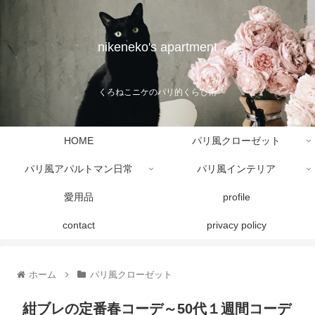
nikeneko's apartment
くろねこニケのパリ的くらし術
HOME
パリ風クローゼット
パリ風アパルトマン日常
パリ風インテリア
愛用品
profile
contact
privacy policy
ホーム
パリ風クローゼット
紺ブレの定番春コーデ～50代１週間コーデ