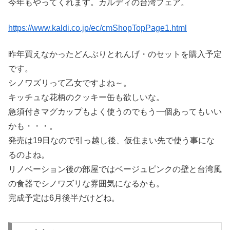
今年もやってくれます。カルディの台湾フェア。
https://www.kaldi.co.jp/ec/cmShopTopPage1.html
昨年買えなかったどんぶりとれんげ・のセットを購入予定
です。
シノワズリって乙女ですよね～。
キッチュな花柄のクッキー缶も欲しいな。
急須付きマグカップもよく使うのでもう一個あってもいい
かも・・・。
発売は19日なので引っ越し後、仮住まい先で使う事にな
るのよね。
リノベーション後の部屋ではベージュピンクの壁と台湾風
の食器でシノワズリな雰囲気になるかも。
完成予定は6月後半だけどね。