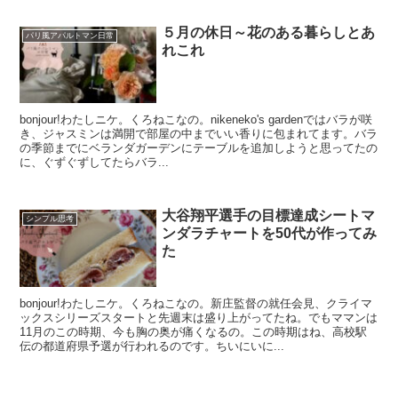
５月の休日～花のある暮らしとあ
パリ風アパルトマン日常
れこれ
bonjour!わたしニケ。くろねこなの。nikeneko's gardenではバラが咲
き、ジャスミンは満開で部屋の中までいい香りに包まれてます。バラ
の季節までにベランダガーデンにテーブルを追加しようと思ってたの
に、ぐずぐずしてたらバラ...
大谷翔平選手の目標達成シートマ
シンプル思考
ンダラチャートを50代が作ってみ
た
bonjour!わたしニケ。くろねこなの。新庄監督の就任会見、クライマ
ックスシリーズスタートと先週末は盛り上がってたね。でもママンは
11月のこの時期、今も胸の奥が痛くなるの。この時期はね、高校駅
伝の都道府県予選が行われるのです。ちいにいに...