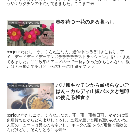
うやくワクチンの予約ができました。ここまで来...
春を待つ〜花のある暮らし
パリ風アパルトマン日常
bonjour!わたしニケ。くろねこなの。連休中はほぼ引きこもり。アニ
メ「デッドデッドデーモンズデデデデデストラクション」をいっき見
できました。ここ数年のアニメの中で一番よかったかもしれない。設
定はぶっ飛んでるけど、今の社会の問題がフラッ...
パリ風キッチンから頑張らないご
パリ風アパルトマン日常
はん～カルディ山椒パスタと無印
の使える和食器
bonjour!わたしニケ。くろねこなの。雨、雨、雨毎日雨。ママンは気
象病持ちだからどんよりしてるわ。空気が重いと頭も重いみたいね。
大雨のニュースは見るのも辛いし。 ホスタの葉っぱの雨粒は素敵な
んだけどな。そんなどうにも気分...