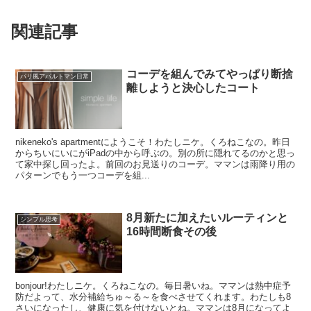
関連記事
コーデを組んでみてやっぱり断捨
パリ風アパルトマン日常
離しようと決心したコート
nikeneko's apartmentにようこそ！わたしニケ。くろねこなの。昨日
からちいにいにがiPadの中から呼ぶの。別の所に隠れてるのかと思っ
て家中探し回ったよ。前回のお見送りのコーデ。ママンは雨降り用の
パターンでもう一つコーデを組...
8月新たに加えたいルーティンと
シンプル思考
16時間断食その後
bonjour!わたしニケ。くろねこなの。毎日暑いね。ママンは熱中症予
防だよって、水分補給ちゅ～る～を食べさせてくれます。わたしも8
さいになったし、健康に気を付けないとね。ママンは8月になってよ