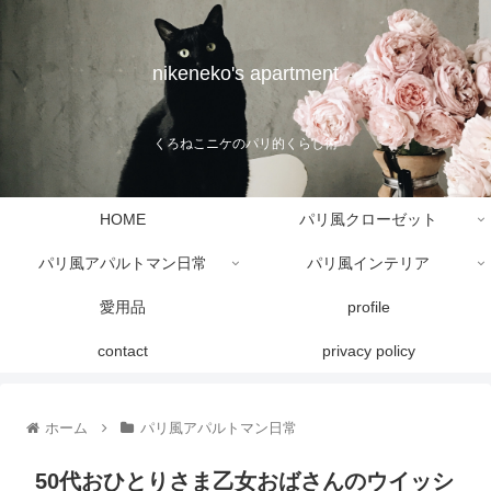
nikeneko's apartment
くろねこニケのパリ的くらし術
HOME
パリ風クローゼット
パリ風アパルトマン日常
パリ風インテリア
愛用品
profile
contact
privacy policy
ホーム
パリ風アパルトマン日常
50代おひとりさま乙女おばさんのウイッシ