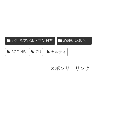
パリ風アパルトマン日常
心地いい暮らし
3COINS
GU
カルディ
スポンサーリンク