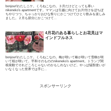
bonjour!わたしニケ。くろねこなの。３月だけどとっても寒い
nikeneko's apartmentです。ママンは引越に向けてお片付けをぼちぼ
ちやりつつ、ちゃっかりおひな祭りにかこつけてひとり飲みを楽しみ
ました。２月も節分にかこつけて...
4月花のある暮らしとお花見はマ
パリ風アパルトマン日常
インドフルネス
bonjour!わたしニケ。くろねこなの。梅が咲いて椿が咲いて雪柳が咲
いて桜が咲いて。平和そのもののnikeneko's apartment。トランプ関
税発動でそれどころじゃないのかもしれないけど。やっぱ猛獣使いが
いなくなった世界では手に...
スポンサーリンク