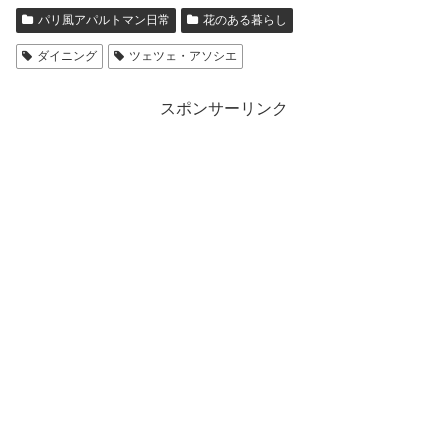
パリ風アパルトマン日常
花のある暮らし
ダイニング
ツェツェ・アソシエ
スポンサーリンク