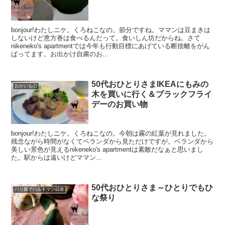
bonjour!わたしニケ。くろねこなの。節分ですね。ママンは豆まきは
しないけど恵方巻は食べるんだって。食いしん坊だからね。さて
nikeneko's apartmentでは今年も行動目標にあげている断捨離をがん
ばってます。お出かけ自粛のお...
50代おひとりさまIKEAにもみの
おかいもの
木を買いに行く＆ブラックフライ
デーのお買い物
bonjour!わたしニケ。くろねこなの。今朝は霧の紅葉が見れました。
残念ながら時間がなくてベランダから見ただけですが。ベランダから
美しい景色が見えるnikeneko's apartmentは素敵だなぁと思いまし
た。駅からは遠いけどママン...
50代おひとりさま～ひとりでもひ
パリ風アパルトマン日常
な祭り