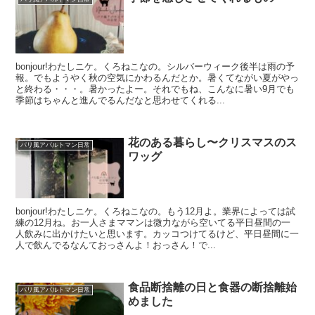
bonjour!わたしニケ。くろねこなの。シルバーウィーク後半は雨の予
報。でもようやく秋の空気にかわるんだとか。暑くてながい夏がやっ
と終わる・・・。暑かったよー。それでもね、こんなに暑い9月でも
季節はちゃんと進んでるんだなと思わせてくれる...
花のある暮らし〜クリスマスのス
パリ風アパルトマン日常
ワッグ
bonjour!わたしニケ。くろねこなの。もう12月よ。業界によっては試
練の12月ね。お一人さまママンは微力ながら空いてる平日昼間の一
人飲みに出かけたいと思います。カッコつけてるけど、平日昼間に一
人で飲んでるなんておっさんよ！おっさん！で...
食品断捨離の日と食器の断捨離始
パリ風アパルトマン日常
めました