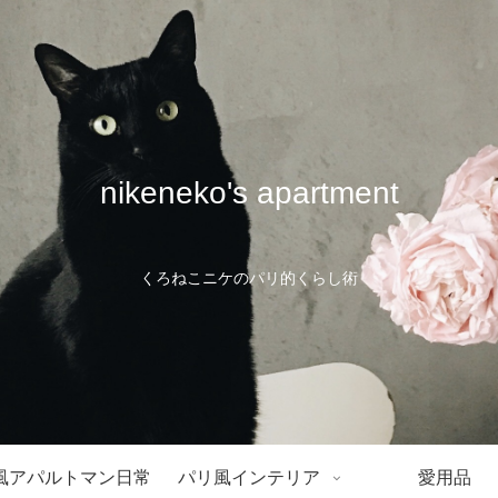
nikeneko's apartment
くろねこニケのパリ的くらし術
風アパルトマン日常
パリ風インテリア
愛用品