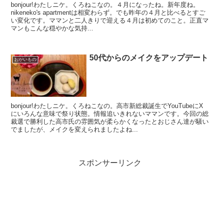
bonjour!わたしニケ。くろねこなの。４月になったね。新年度ね。
nikeneko's apartmentは相変わらず。でも昨年の４月と比べるとすご
い変化です。ママンと二人きりで迎える４月は初めてのこと。正直マ
マンもこんな穏やかな気持...
50代からのメイクをアップデート
おかいもの
bonjour!わたしニケ。くろねこなの。高市新総裁誕生でYouTubeにX
にいろんな意味で祭り状態。情報追いきれないママンです。今回の総
裁選で勝利した高市氏の雰囲気が柔らかくなったとおじさん達が騒い
でましたが、メイクを変えられましたよね...
スポンサーリンク