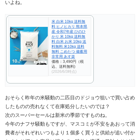
いよね。
米 白米 10kg 送料無
料 ヒノヒカリ 熊本県
産 令和7年産 ひのひ
かり 米 10kg 送料無
料 白米 お米 10kg 送
料無料 米10kg 送料
無料 こめたつ 備蓄用
非常用 あす楽
価格：3,490円（税
込、送料無料)
(2026/6/3時点)
おそらく昨年の米騒動の二匹目のドジョウ狙いで買い占め
したものの売れなくて在庫処分したいのでは？
次のスーパーセールは新米の季節ですものね。
今年のナフサ騒動もですが、マスコミが不安をあおって消
費者がそれぞれいつもより１個多く買うと供給が追い付か