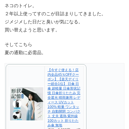
ネコのトイレ。
２年以上使ってすのこが目詰まりしてきました。
ジメジメした日だと臭いが気になる。
買い替えようと思います。
そしてこちら
夏の通勤に必需品。
【今すぐ使える！店
内全品45％OFFクー
ポン】【楽天デイリ
ー総合1位】 日傘 日
傘 超軽量 日傘形状記
憶 日傘折りたたみ 完
全遮光 晴雨兼用 レデ
ィース UVカット
100% 軽量 ワンタッ
チ 自動開閉 コンパク
ト 丈夫 遮熱 紫外線
100カット 折りたた
み傘 無地