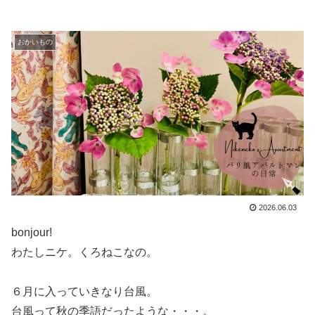
おかいもの
2026.06.03
bonjour!
わたしニケ。くろねこなの。
６月に入っていきなり台風。
台風って秋の季語だったような・・・。