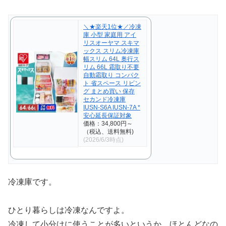
＼★楽天1位★／冷凍
庫 小型 家庭用 アイ
リスオーヤマ スキマ
ックス スリム冷凍庫
幅スリム 64L 奥行ス
リム 66L 霜取り不要
自動霜取り コンパク
ト 省スペース リビン
グ まとめ買い 保存
セカンド冷凍庫
IUSN-S6A IUSN-7A *
安心延長保証対象
価格：34,800円～
（税込、送料無料)
(2026/6/3時点)
冷凍庫です。
ひとり暮らしは冷凍なんですよ。
冷凍して小分けに使うことが多いというか、ほとんどなの