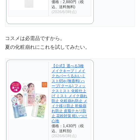
価格：2,880円（税
込、送料無料)
(2026/6/3時点)
コスメは必需品ですから。
夏の化粧崩れにこれを試してみたい。
【公式】選べる3種
メイクキープ｜メイ
クカバーうるおいミ
スト65g (無香料/ ハ
ーブ/ クール) フィッ
クスミスト 化粧仕上
げ ミスト メイク崩れ
防止 化粧崩れ防止 メ
イク移り防止 乾燥崩
れ防止 皮脂テカリ防
止 花粉対策 軽いつけ
心地
価格：1,430円（税
込、送料別)
(2026/6/3時点)