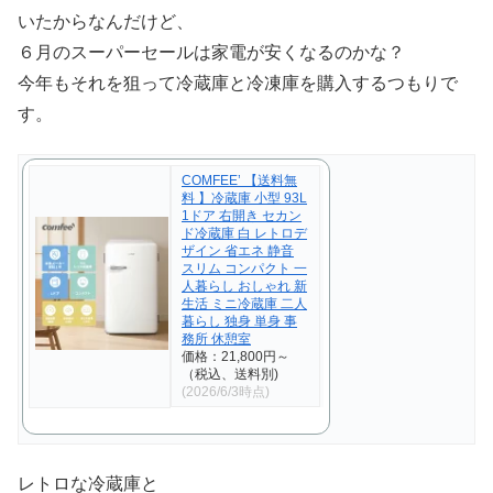
いたからなんだけど、
６月のスーパーセールは家電が安くなるのかな？
今年もそれを狙って冷蔵庫と冷凍庫を購入するつもりで
す。
COMFEE’ 【送料無
料 】冷蔵庫 小型 93L
1ドア 右開き セカン
ド冷蔵庫 白 レトロデ
ザイン 省エネ 静音
スリム コンパクト 一
人暮らし おしゃれ 新
生活 ミニ冷蔵庫 二人
暮らし 独身 単身 事
務所 休憩室
価格：21,800円～
（税込、送料別)
(2026/6/3時点)
レトロな冷蔵庫と