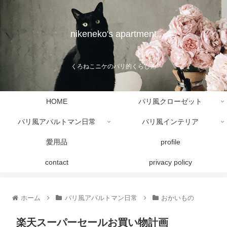
nikeneko's apartment
くろねこニケのパリ的くらし術
HOME
パリ風クローゼット
パリ風アパルトマン日常
パリ風インテリア
愛用品
profile
contact
privacy policy
ホーム
パリ風アパルトマン日常
おかいもの
楽天スーパーセールお買い物計画