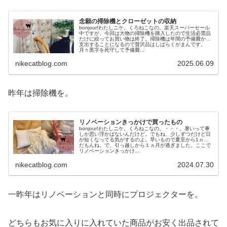
念願の掃除機とクローゼットの収納
bonjour!わたしニケ。くろねこなの。楽天スーパーセール
中ですが、今回は大物の掃除機を購入したので生活必需品
だけに絞ってお買い物は終了。掃除機は年間の予備費から
支出することになるので贅沢品はしばらくがまんです。
月々黒字を死守して予備費...
nikecatblog.com
2025.06.09
昨年は掃除機を。
リノベーションきっかけで買ったもの
bonjour!わたしニケ。くろねこなの。・・・。暑いって事
しか思い浮かばないんだけど。でもね、少しずつだけど日
が短くなってる気がするのよ。早いもので夏至から1ヵ月
だもんね。で、引っ越しから１ヵ月が過ぎました。ここで
リノベーションきっかけ...
nikecatblog.com
2024.07.30
一昨年はリノベーションと同時にプロジェクターを。
どちらもお気に入りに入れていた商品がお安く出品されて