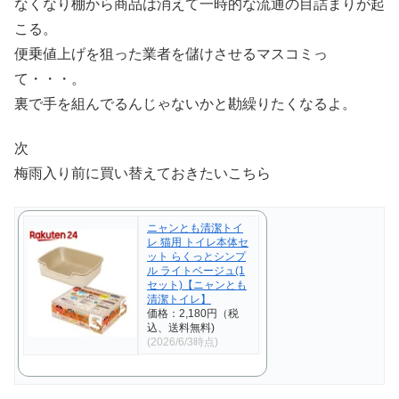
なくなり棚から商品は消えて一時的な流通の目詰まりが起
こる。
便乗値上げを狙った業者を儲けさせるマスコミっ
て・・・。
裏で手を組んでるんじゃないかと勘繰りたくなるよ。
次
梅雨入り前に買い替えておきたいこちら
ニャンとも清潔トイ
レ 猫用 トイレ本体セ
ット らくっとシンプ
ル ライトベージュ(1
セット)【ニャンとも
清潔トイレ】
価格：2,180円（税
込、送料無料)
(2026/6/3時点)