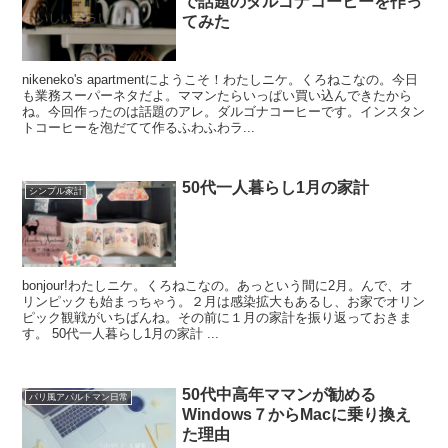
で話題のダルゴナコーヒーを作っ
てみた
nikeneko's apartmentにようこそ！わたしニケ。くろねこなの。今日
も業務スーパーネタだよ。ママンたらいっぱい買い込んできたから
ね。今回作ったのは話題のアレ。ダルゴナコーヒーです。インスタン
トコーヒーを泡だてて作るふわふわラ...
50代一人暮らし1月の家計
シンプル家計
bonjour!わたしニケ。くろねこなの。あっという間に2月。んで、オ
リンピックも始まっちゃう。２月は感染拡大もあるし、お家でオリン
ピック観戦がいちばんね。その前に１月の家計を振り返っておきま
す。 50代一人暮らし1月の家計 ...
50代中高年ママンが勧める
パリ風アパルトマン日常
Windows７からMacに乗り換え
た理由