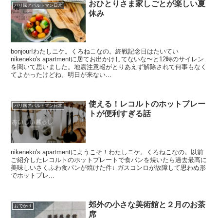
おひとりさま家しごとが楽しい夏
パリ風アパルトマン日常
休み
bonjour!わたしニケ。くろねこなの。終戦記念日はたいてい
nikeneko's apartmentに居てお出かけしてないな〜と12時のサイレン
を聞いて思いました。地震注意報がとりあえず解除されて何事もなく
てよかったけどね。明日が来ない...
使える！レコルトのホットプレー
パリ風アパルトマン日常
トが便利すぎる話
nikeneko's apartmentにようこそ！わたしニケ。くろねこなの。以前
ご紹介したレコルトのホットプレートで食パンを焼いたら過去最高に
美味しいさくふわ食パンが焼けた件↓ ガスコンロが故障して思わぬ形
でホットプレ...
郊外の小さな美術館と２月のお茶
おでかけ
席