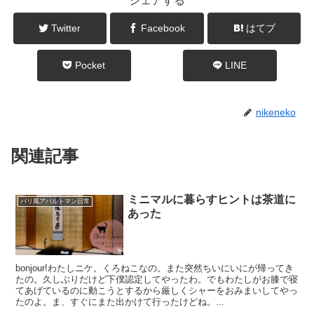
シェアする
Twitter
Facebook
はてブ
Pocket
LINE
nikeneko
関連記事
ミニマルに暮らすヒントは茶道に
パリ風アパルトマン日常
あった
bonjour!わたしニケ。くろねこなの。また突然ちいにいにが帰ってき
たの。久しぶりだけど下僕認定してやったわ。でもわたしがお膝で寝
てあげているのに動こうとするから厳しくシャーをおみまいしてやっ
たのよ。ま、すぐにまた出かけて行ったけどね。...