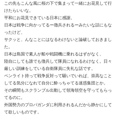
この先もこんな風に桜の下で集まって一緒にお花見して行
けたらいいな。
平和にお花見できている日本に感謝。
日本は戦争に向かってるー徴兵されるーみたいな話にもな
ったけど、
サクッと、んなことにはなるわけないと論破しておきまし
た。
日本は島国で素人が船や戦闘機に乗れるはずがなく、
陸自にしても誰でも徴兵して隊員になれるわけなく。日々
厳しい訓練をしている自衛隊員に失礼な話です。
ペンライト持って戦争反対って騒いでいれば、崇高なこと
してる気分になれて自分に酔っちゃてる迷惑集団とか。
その瞬間もスクランブル出動して領海領空を守ってもらっ
てるのに。
外国勢力のプロパガンダに利用されるんだから静かにして
て欲しいものです。