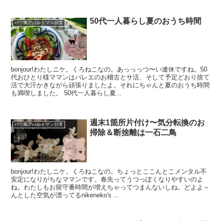
50代一人暮らし夏のおうち時間
パリ風アパルトマン日常
bonjour!わたしニケ。くろねこなの。あっっっつ〜い連休ですね。50
代おひとり様ママンはバレエのお稽古とサ活、そして予定どおり捨て
活で大汗かきながら頑張りましたよ。それにちゃんと夏のおうち時間
も満喫しました。 50代一人暮らし夏...
週末1箇所片付け〜気分転換のお
パリ風アパルトマン日常
掃除＆断捨離は一石二鳥
bonjour!わたしニケ。くろねこなの。ちょっとここんとこメンタル不
安定になりがちなママンです。春先ってうつっぽくなりやすいのよ
ね。わたしもお留守番時間が増えちゃってつまんないしね。どよよ～
んとした空気が漂ってるnikeneko's ...