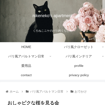
nikeneko's apartment
くろねこニケのパリ的くらし術
HOME
パリ風クローゼット
パリ風アパルトマン日常
パリ風インテリア
愛用品
profile
contact
privacy policy
ホーム
パリ風アパルトマン日常
おでかけ
おしゃピクな桜を見る会