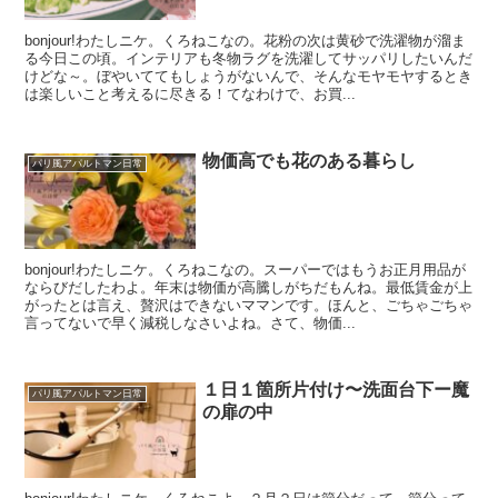
bonjour!わたしニケ。くろねこなの。花粉の次は黄砂で洗濯物が溜ま
る今日この頃。インテリアも冬物ラグを洗濯してサッパリしたいんだ
けどな～。ぼやいててもしょうがないんで、そんなモヤモヤするとき
は楽しいこと考えるに尽きる！てなわけで、お買...
物価高でも花のある暮らし
パリ風アパルトマン日常
bonjour!わたしニケ。くろねこなの。スーパーではもうお正月用品が
ならびだしたわよ。年末は物価が高騰しがちだもんね。最低賃金が上
がったとは言え、贅沢はできないママンです。ほんと、ごちゃごちゃ
言ってないで早く減税しなさいよね。さて、物価...
１日１箇所片付け〜洗面台下ー魔
パリ風アパルトマン日常
の扉の中