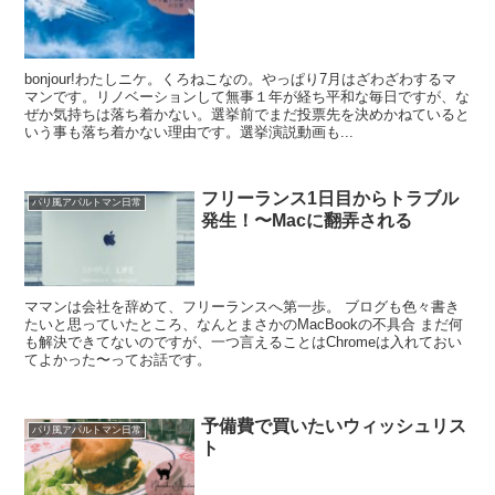
bonjour!わたしニケ。くろねこなの。やっぱり7月はざわざわするマ
マンです。リノベーションして無事１年が経ち平和な毎日ですが、な
ぜか気持ちは落ち着かない。選挙前でまだ投票先を決めかねていると
いう事も落ち着かない理由です。選挙演説動画も...
フリーランス1日目からトラブル
パリ風アパルトマン日常
発生！〜Macに翻弄される
ママンは会社を辞めて、フリーランスへ第一歩。 ブログも色々書き
たいと思っていたところ、なんとまさかのMacBookの不具合 まだ何
も解決できてないのですが、一つ言えることはChromeは入れておい
てよかった〜ってお話です。
予備費で買いたいウィッシュリス
パリ風アパルトマン日常
ト