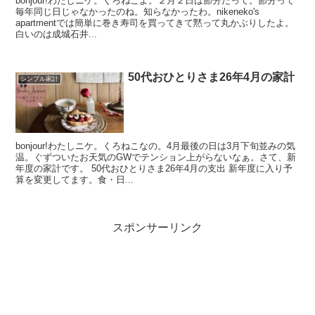
bonjour!わたしニケ。くろねこよ。２月２日は節分だって。節分って
毎年同じ日じゃなかったのね。知らなかったわ。nikeneko's
apartmentでは簡単に巻き寿司を買ってきて黙って丸かぶりしたよ。
白いのは成城石井...
50代おひとりさま26年4月の家計
シンプル家計
bonjour!わたしニケ。くろねこなの。4月最後の日は3月下旬並みの気
温。ぐずついたお天気のGWでテンション上がらないなぁ。さて、新
年度の家計です。 50代おひとりさま26年4月の支出 新年度に入り予
算を変更してます。食・日...
スポンサーリンク