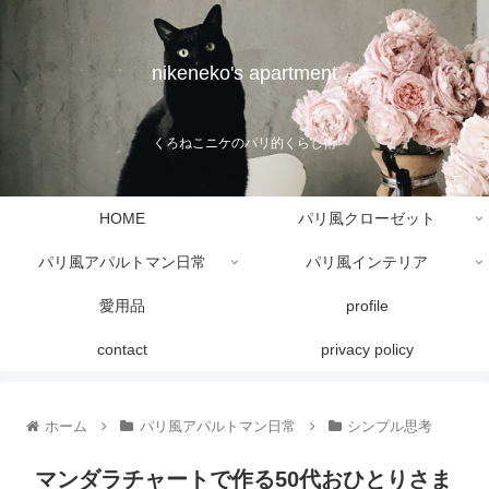
nikeneko's apartment
くろねこニケのパリ的くらし術
HOME
パリ風クローゼット
パリ風アパルトマン日常
パリ風インテリア
愛用品
profile
contact
privacy policy
ホーム
パリ風アパルトマン日常
シンプル思考
マンダラチャートで作る50代おひとりさま