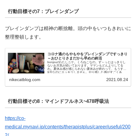
行動目標その7：ブレインダンプ
ブレインダンプは精神の断捨離。頭の中をいつもきれいに
整理整頓します。
コロナ過のもやもやをブレインダンプですっきり
～おひとりさまだから早めの終活
bonjour!わたしニケ。くろねこなの。ず～っとはっきりし
ないお天気が続いております。ママンもどんよりしてる
わ。夏休み感が感じられない夏休みが終わって、もうすぐ
9月なのにスッキリしません。やり残した感がすごくあ
る。なにを？と聞かれるとな...
nikecatblog.com
2021.08.24
行動目標その8：マインドフルネス~478呼吸法
https://co-
medical.mynavi.jp/contents/therapistplus/career/useful/200
2/