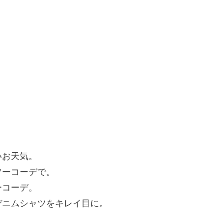
いお天気。
ツーコーデで。
ーコーデ。
デニムシャツをキレイ目に。