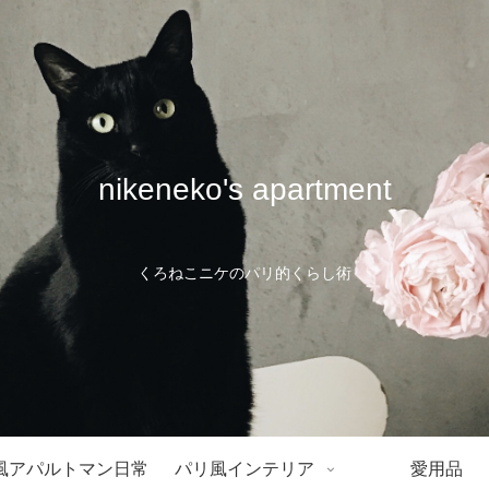
nikeneko's apartment
くろねこニケのパリ的くらし術
風アパルトマン日常
パリ風インテリア
愛用品