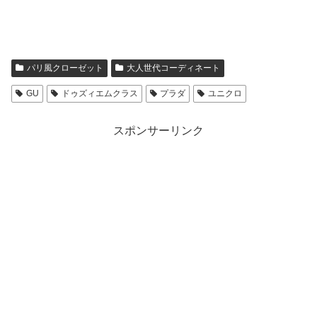
パリ風クローゼット
大人世代コーディネート
GU
ドゥズィエムクラス
プラダ
ユニクロ
スポンサーリンク