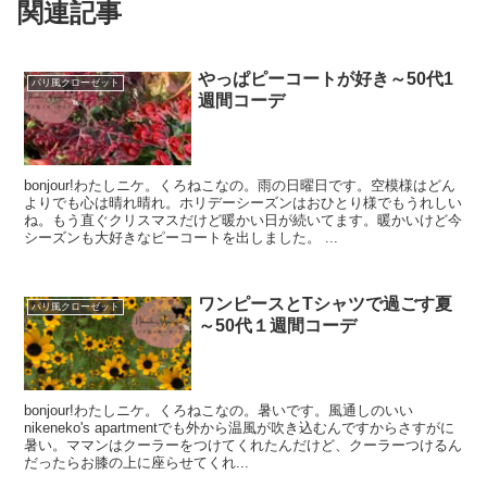
関連記事
やっぱピーコートが好き～50代1
パリ風クローゼット
週間コーデ
bonjour!わたしニケ。くろねこなの。雨の日曜日です。空模様はどん
よりでも心は晴れ晴れ。ホリデーシーズンはおひとり様でもうれしい
ね。もう直ぐクリスマスだけど暖かい日が続いてます。暖かいけど今
シーズンも大好きなピーコートを出しました。 ...
ワンピースとTシャツで過ごす夏
パリ風クローゼット
～50代１週間コーデ
bonjour!わたしニケ。くろねこなの。暑いです。風通しのいい
nikeneko's apartmentでも外から温風が吹き込むんですからさすがに
暑い。ママンはクーラーをつけてくれたんだけど、クーラーつけるん
だったらお膝の上に座らせてくれ...