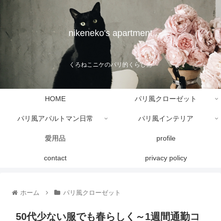
nikeneko's apartment
くろねこニケのパリ的くらし術
HOME
パリ風クローゼット
パリ風アパルトマン日常
パリ風インテリア
愛用品
profile
contact
privacy policy
ホーム
パリ風クローゼット
50代少ない服でも春らしく～1週間通勤コ