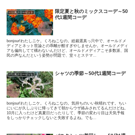
限定夏と秋のミックスコーデ～50
パリ風クローゼット
代1週間コーデ
bonjour!わたしニケ。くろねこなの。総裁選真っ只中で、オールドメ
ディアとネット世論との乖離が酷すぎやしませんか。オールドメディ
アも偏向してて構わないんだけど、オールドメディアこそ多数派、国
民の声なんだという姿勢が問題で、堂々とステマ...
シャツの季節～50代1週間コーデ
パリ風クローゼット
bonjour!わたしニケ。くろねこなの。気持ちのいい秋晴れです。ちい
にいにが久しぶりに帰ってきて朝からウザ絡みされてるんだけどね。
10月に入ったけど真夏日だったりして、季節の変わり目は天気予報
をしっかりチェックしないと失敗するよね。でも...