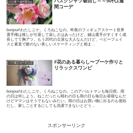
バスクシャツ着回し～～50代1週
パリ風クローゼット
間コーデ
bonjour!わたしニケ。くろねこなの。昨夜のフィギュアスケート世界
選手権は推しが引退して寂しさはあったけど、鍵山選手がすくすく成
長してて胸アツ。もう20代の立派な大人なんだけど、ベビーフェイ
スと素直で癖のない美しいスケーティングと相ま...
#花のある暮らし〜ブーケ作りと
パリ風クローゼット
リラックスワンピ
bonjour!わたしニケ。くろねこなの。このアパルトマンも毎日雨。雨
の日は何しよう。ねこだったら晴れの日も雨の日も毎日お昼寝なんだ
けどママンはそうでもないみたい。雨の日はお買い物に出るのも億劫
だし、家しごとするにしても洗濯できないとどう...
スポンサーリンク