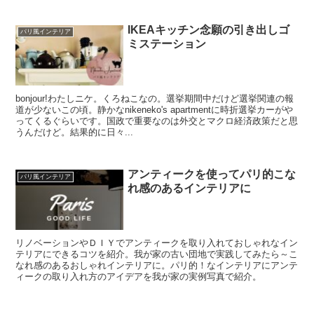
IKEAキッチン念願の引き出しゴ
パリ風インテリア
ミステーション
bonjour!わたしニケ。くろねこなの。選挙期間中だけど選挙関連の報
道が少ないこの頃。静かなnikeneko's apartmentに時折選挙カーがや
ってくるぐらいです。国政で重要なのは外交とマクロ経済政策だと思
うんだけど。結果的に日々...
アンティークを使ってパリ的こな
パリ風インテリア
れ感のあるインテリアに
リノベーションやＤＩＹでアンティークを取り入れておしゃれなイン
テリアにできるコツを紹介。我が家の古い団地で実践してみたら～こ
なれ感のあるおしゃれインテリアに。パリ的！なインテリアにアンテ
ィークの取り入れ方のアイデアを我が家の実例写真で紹介。