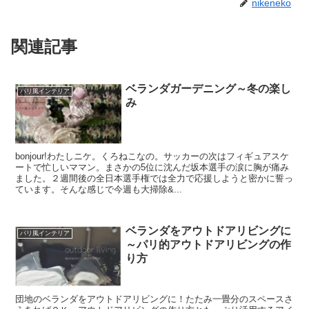
nikeneko
関連記事
ベランダガーデニング～冬の楽し
パリ風インテリア
み
bonjour!わたしニケ。くろねこなの。サッカーの次はフィギュアスケ
ートで忙しいママン。まさかの5位に沈んだ坂本選手の涙に胸が痛み
ました。２週間後の全日本選手権では全力で応援しようと密かに誓っ
ています。そんな感じで今週も大掃除&...
ベランダをアウトドアリビングに
パリ風インテリア
～パリ的アウトドアリビングの作
り方
団地のベランダをアウトドアリビングに！たたみ一畳分のスペースさ