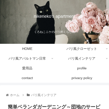
nikeneko's apartment
くろねこニケのパリ的くらし術
HOME
パリ風クローゼット
パリ風アパルトマン日常
パリ風インテリア
愛用品
profile
contact
privacy policy
ホーム
パリ風インテリア
簡単ベランダガーデニング～団地のサービ