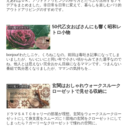
えあればＯＫ。アウトドアリビングの作り方とたっぷり活用するアイ
デアをまとめました。非日常を日常に変えて、暮らしを楽しむパリ的
アウトドアリビングのすすめです。
50代乙女おばさんにも響く昭和レ
パリ風インテリア
トロ小物
bonjour!わたしニケ。くろねこなの。前回は毒吐き記事になってしま
いましたが、ちいにいにと同い年で小さい頃からみてきた選手なので
ね。他人とは思えない完全おかん目線になるママンです。つまんない
番組で気分悪くなりましたが、ママンの気持ちを...
玄関はおしゃれウォークスルーク
パリ風インテリア
ローゼットで見せる収納に
ドラマＳＡＴＣキャリーの部屋が理想。玄関をウォークスルークロー
ゼットにして身支度をスムーズに！団地の玄関をクローゼットにして
しまったら？ガーリーなクローゼットで憧れの空間に。