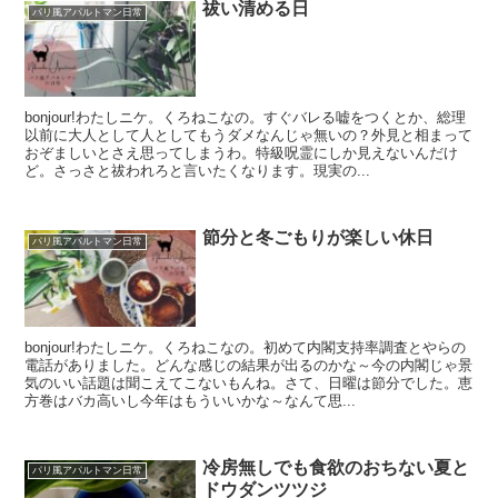
祓い清める日
パリ風アパルトマン日常
bonjour!わたしニケ。くろねこなの。すぐバレる嘘をつくとか、総理
以前に大人として人としてもうダメなんじゃ無いの？外見と相まって
おぞましいとさえ思ってしまうわ。特級呪霊にしか見えないんだけ
ど。さっさと祓われろと言いたくなります。現実の...
節分と冬ごもりが楽しい休日
パリ風アパルトマン日常
bonjour!わたしニケ。くろねこなの。初めて内閣支持率調査とやらの
電話がありました。どんな感じの結果が出るのかな～今の内閣じゃ景
気のいい話題は聞こえてこないもんね。さて、日曜は節分でした。恵
方巻はバカ高いし今年はもういいかな～なんて思...
冷房無しでも食欲のおちない夏と
パリ風アパルトマン日常
ドウダンツツジ