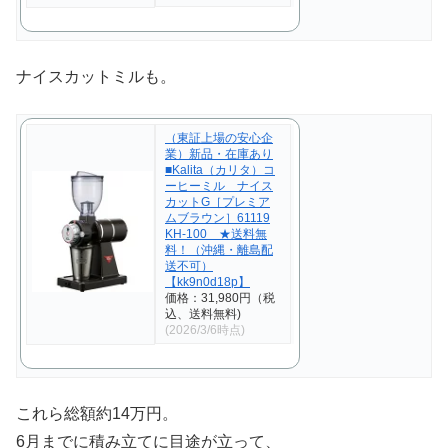
ナイスカットミルも。
（東証上場の安心企
業）新品・在庫あり
■Kalita（カリタ）コ
ーヒーミル ナイス
カットG［プレミア
ムブラウン］61119
KH-100 ★送料無
料！（沖縄・離島配
送不可）
【kk9n0d18p】
価格：31,980円（税
込、送料無料)
(2026/3/6時点)
これら総額約14万円。
6月までに積み立てに目途が立って、