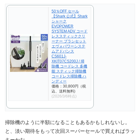
50％OFF セール
【Shark 公式】Shark
シャーク
EVOPOWER
SYSTEM ADV コード
レススティッククリ
ーナー ブラシセット
エヴォパワーシステ
ムアドバンス
CS601J-
XKIT07CS200J / 掃
除機 コードレス 多機
能 スティック掃除機
コードレス掃除機 ハ
ンディー
価格：30,800円（税
込、送料無料)
(2026/3/6時点)
掃除機のように半額になることもあるかもしれないし。
と、淡い期待をもって次回スーパーセールで買えればラッ
キーかな。