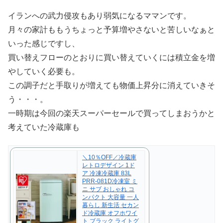
イランへの武力侵攻もあり弱気になるママンです。
月々の家計ももうちょっと予算増やさないと苦しいなぁと
いった感じですし、
買い替えフローのとおりに買い替えていくには積立金を増
やしていく必要も。
この調子だと手取りが増えても物価上昇分に消えていきそ
う・・・。
一時期は今回の楽天スーパーセールで買ってしまおうかと
考えていた冷蔵庫も
＼10％OFF／冷蔵庫
レトロデザイン 1ド
ア 冷凍冷蔵庫 83L
PRR-081D冷凍室 ミ
ニ サブ おしゃれ コ
ンパクト 大容量 一人
暮らし 新生活 セカン
ド冷蔵庫 オフホワイ
ト ブラック ライトグ