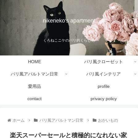
nikeneko's apartment
くろねこニケのパリ的くらし術
HOME
パリ風クローゼット
パリ風アパルトマン日常
パリ風インテリア
愛用品
profile
contact
privacy policy
ホーム
パリ風アパルトマン日常
おかいもの
楽天スーパーセールと積極的になれない家