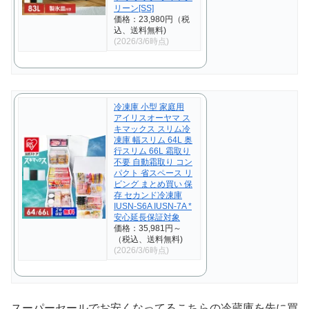
リーン[SS]
価格：23,980円（税
込、送料無料)
(2026/3/6時点)
冷凍庫 小型 家庭用
アイリスオーヤマ ス
キマックス スリム冷
凍庫 幅スリム 64L 奥
行スリム 66L 霜取り
不要 自動霜取り コン
パクト 省スペース リ
ビング まとめ買い 保
存 セカンド冷凍庫
IUSN-S6A IUSN-7A *
安心延長保証対象
価格：35,981円～
（税込、送料無料)
(2026/3/6時点)
スーパーセールでお安くなってるこちらの冷蔵庫を先に買