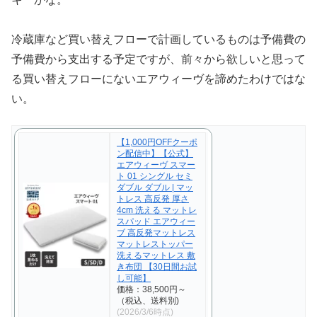
冷蔵庫など買い替えフローで計画しているものは予備費の
予備費から支出する予定ですが、前々から欲しいと思って
る買い替えフローにないエアウィーヴを諦めたわけではな
い。
【1,000円OFFクーポ
ン配信中】【公式】
エアウィーヴ スマー
ト 01 シングル セミ
ダブル ダブル | マッ
トレス 高反発 厚さ
4cm 洗える マットレ
スパッド エアウィー
ブ 高反発マットレス
マットレストッパー
洗えるマットレス 敷
き布団 【30日間お試
し可能】
価格：38,500円～
（税込、送料別)
(2026/3/6時点)