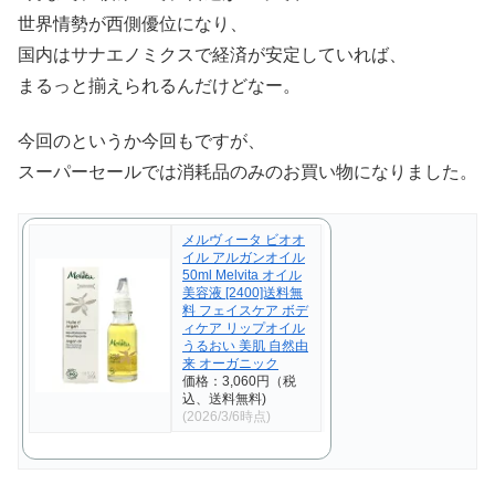
世界情勢が西側優位になり、
国内はサナエノミクスで経済が安定していれば、
まるっと揃えられるんだけどなー。
今回のというか今回もですが、
スーパーセールでは消耗品のみのお買い物になりました。
メルヴィータ ビオオ
イル アルガンオイル
50ml Melvita オイル
美容液 [2400]送料無
料 フェイスケア ボデ
ィケア リップオイル
うるおい 美肌 自然由
来 オーガニック
価格：3,060円（税
込、送料無料)
(2026/3/6時点)