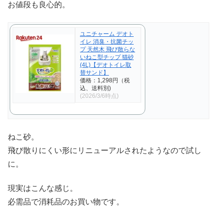
お値段も良心的。
ユニチャーム デオト
イレ 消臭・抗菌チッ
プ 天然木 飛び散らな
いねこ型チップ 猫砂
(4L)【デオトイレ取
替サンド】
価格：1,298円（税
込、送料別)
(2026/3/6時点)
ねこ砂。
飛び散りにくい形にリニューアルされたようなので試し
に。
現実はこんな感じ。
必需品で消耗品のお買い物です。