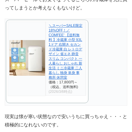
ってしまうとか考えなくもないけど。
＼スーパーSALE限定
18%OFF！／
COMFEE’ 【送料無
料 】冷蔵庫 小型 93L
1ドア 右開き セカン
ド冷蔵庫 白 レトロデ
ザイン 省エネ 静音
スリム コンパクト 一
人暮らし おしゃれ 新
生活 ミニ冷蔵庫 二人
暮らし 独身 単身 事
務所 休憩室
価格：17,800円～
（税込、送料無料)
(2026/3/6時点)
現実は懐が寒い状態なので安いうちに買っちゃえ・・・と
積極的になれないのです。