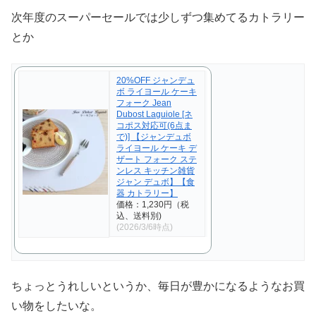
次年度のスーパーセールでは少しずつ集めてるカトラリー
とか
20%OFF ジャンデュ
ボ ライヨール ケーキ
フォーク Jean
Dubost Laguiole [ネ
コポス対応可(6点ま
で)] 【ジャンデュボ
ライヨール ケーキ デ
ザート フォーク ステ
ンレス キッチン雑貨
ジャン デュボ】【食
器 カトラリー】
価格：1,230円（税
込、送料別)
(2026/3/6時点)
ちょっとうれしいというか、毎日が豊かになるようなお買
い物をしたいな。