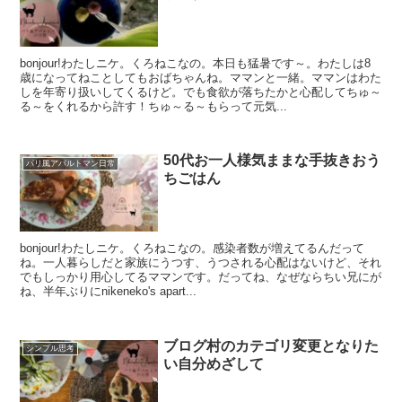
bonjour!わたしニケ。くろねこなの。本日も猛暑です～。わたしは8
歳になってねことしてもおばちゃんね。ママンと一緒。ママンはわた
しを年寄り扱いしてくるけど。でも食欲が落ちたかと心配してちゅ～
る～をくれるから許す！ちゅ～る～もらって元気...
50代お一人様気ままな手抜きおう
パリ風アパルトマン日常
ちごはん
bonjour!わたしニケ。くろねこなの。感染者数が増えてるんだって
ね。一人暮らしだと家族にうつす、うつされる心配はないけど、それ
でもしっかり用心してるママンです。だってね、なぜならちい兄にが
ね、半年ぶりにnikeneko's apart...
ブログ村のカテゴリ変更となりた
シンプル思考
い自分めざして