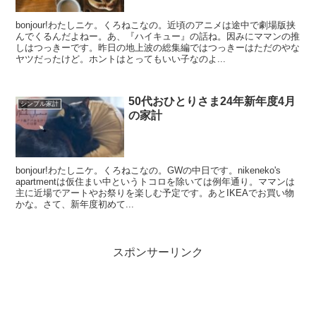
bonjour!わたしニケ。くろねこなの。近頃のアニメは途中で劇場版挟
んでくるんだよねー。あ、『ハイキュー』の話ね。因みにママンの推
しはつっきーです。昨日の地上波の総集編ではつっきーはただのやな
ヤツだったけど。ホントはとってもいい子なのよ...
50代おひとりさま24年新年度4月
シンプル家計
の家計
bonjour!わたしニケ。くろねこなの。GWの中日です。nikeneko's
apartmentは仮住まい中というトコロを除いては例年通り。ママンは
主に近場でアートやお祭りを楽しむ予定です。あとIKEAでお買い物
かな。さて、新年度初めて...
スポンサーリンク