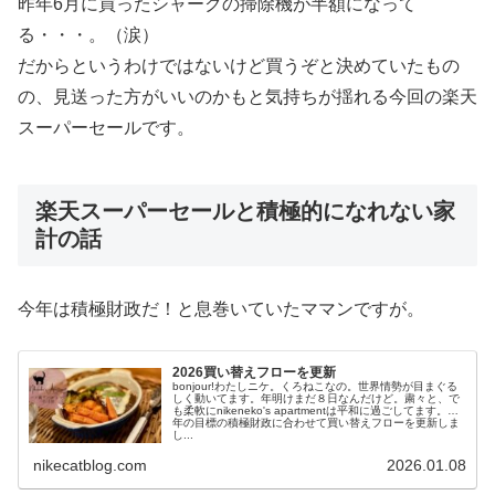
昨年6月に買ったシャークの掃除機が半額になって
る・・・。（涙）
だからというわけではないけど買うぞと決めていたもの
の、見送った方がいいのかもと気持ちが揺れる今回の楽天
スーパーセールです。
楽天スーパーセールと積極的になれない家
計の話
今年は積極財政だ！と息巻いていたママンですが。
2026買い替えフローを更新
bonjour!わたしニケ。くろねこなの。世界情勢が目まぐる
しく動いてます。年明けまだ８日なんだけど。粛々と、で
も柔軟にnikeneko's apartmentは平和に過ごしてます。今
年の目標の積極財政に合わせて買い替えフローを更新しま
し...
nikecatblog.com
2026.01.08