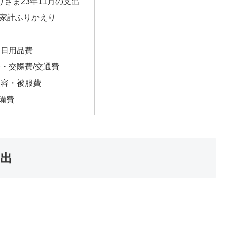
りさま23年11月の支出
月家計ふりかえり
・日用品費
・交際費/交通費
美容・被服費
予備費
支出