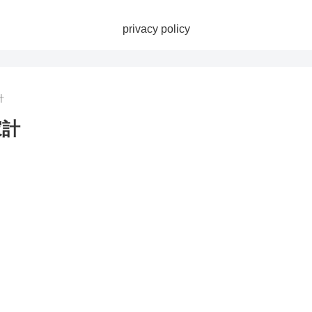
privacy policy
計
家計