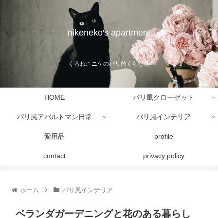
nikeneko's apartment
くろねこニケのパリ的くらし術
HOME
パリ風クローゼット
パリ風アパルトマン日常
パリ風インテリア
愛用品
profile
contact
privacy policy
ホーム
パリ風インテリア
ベランダガーデニングと花のある暮らし