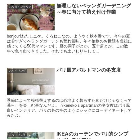
無理しないベランダガーデニング
パリ風インテリア
～春に向けて植え付け作業
bonjour!わたしニケ。くろねこなの。ようやく秋本番です。今年の夏
は暑すぎてベランダガーデンも荒れ気味。年々植物のお世話も負担に
感じてくる50代ママンです。腰の調子がとか、五十肩とか、この数
年で色々出てきました。それでも土いじりをして...
パリ風アパルトマンの冬支度
スタイリング
季節によって模様替えするのは心地よく暮らすためだけじゃなくって
暮らしを楽しむ事なんだよ。 nikeneko’s apartmanの冬支度はパリ風
白いインテリア。パリの冬の空のようにシックにコーディネートして
みたよ。
IKEAのカーテンでパリ的シンプ
スタイリング