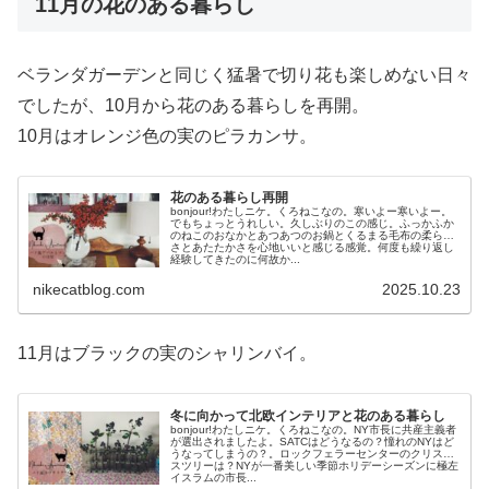
11月の花のある暮らし
ベランダガーデンと同じく猛暑で切り花も楽しめない日々
でしたが、10月から花のある暮らしを再開。
10月はオレンジ色の実のピラカンサ。
花のある暮らし再開
bonjour!わたしニケ。くろねこなの。寒いよー寒いよー。
でもちょっとうれしい。久しぶりのこの感じ。ふっかふか
のねこのおなかとあつあつのお鍋とくるまる毛布の柔らか
さとあたたかさを心地いいと感じる感覚。何度も繰り返し
経験してきたのに何故か...
nikecatblog.com
2025.10.23
11月はブラックの実のシャリンバイ。
冬に向かって北欧インテリアと花のある暮らし
bonjour!わたしニケ。くろねこなの。NY市長に共産主義者
が選出されましたよ。SATCはどうなるの？憧れのNYはど
うなってしまうの？。ロックフェラーセンターのクリスマ
スツリーは？NYが一番美しい季節ホリデーシーズンに極左
イスラムの市長...