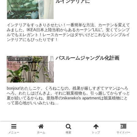
ルインテリアに
インテリアをすっきりさせたい！一番簡単な方法、カーテンを変えて
みました。IKEA日本上陸当初からあるカーテン“LILL”。安くてシンプ
ルでもエレガント！レースカーテンはダサいけどこれならシンプルイ
ンテリアにもぴったりです！
バスルームジャングル化計画
パリ風インテリア
bonjour!わたしニケ。くろねこなの。残暑が厳しすぎてママンはへろ
へろ。わたしはげんきよ。それに観葉植物も。引っ越してからずっと
夏が続いてるからね。亜熱帯のnikeneko's apartmentは観葉植物にと
って居心地がいいみたいね...
スポンサーリンク
メニュー
ホーム
検索
トップ
サイドバー