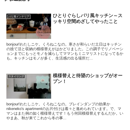
ひとりぐらしパリ風キッチン～ス
パリ風インテリア
ッキリ空間めざしてやったこと
bonjour!わたしニケ。くろねこなの。寒さが和らいだ土日はキッチン
の捨て活と収納の模様替えがはかどりました。この調子でリノベーシ
ョンまでにもっとモノを減らしてママンもミニマリストになってるか
も。キッチンはモノが多く、生活感の出る場所だ...
模様替えと待望のショップがオー
スタイリング
プン！
bonjour!わたしニケ。くろねこなの。ブレインダンプの効果か
nikeneko's apartmentのお片付けは着々と進められています。で、マ
マンはまた例の如く模様替えです！もう何回模様替えするんだか。い
やまあ、秋が来てこれから冬の事...