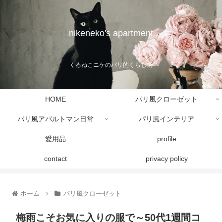
nikeneko's apartment
くろねこニケのパリ的くらし術
HOME
パリ風クローゼット
パリ風アパルトマン日常
パリ風インテリア
愛用品
profile
contact
privacy policy
ホーム
パリ風クローゼット
梅雨こそお気に入りの服で～50代1週間コ