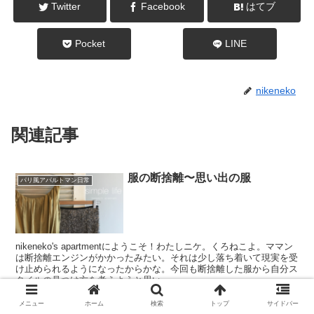
Twitter
Facebook
はてブ
Pocket
LINE
nikeneko
関連記事
服の断捨離〜思い出の服
パリ風アパルトマン日常
nikeneko's apartmentにようこそ！わたしニケ。くろねこよ。ママン
は断捨離エンジンがかかったみたい。それは少し落ち着いて現実を受
け止められるようになったからかな。今回も断捨離した服から自分ス
タイルの見つけ方を考えようと思い...
メニュー
ホーム
検索
トップ
サイドバー