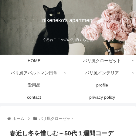
nikeneko's apartment
くろねこニケのパリ的くらし術
HOME
パリ風クローゼット
パリ風アパルトマン日常
パリ風インテリア
愛用品
profile
contact
privacy policy
ホーム
パリ風クローゼット
春近し冬を惜しむ～50代１週間コーデ