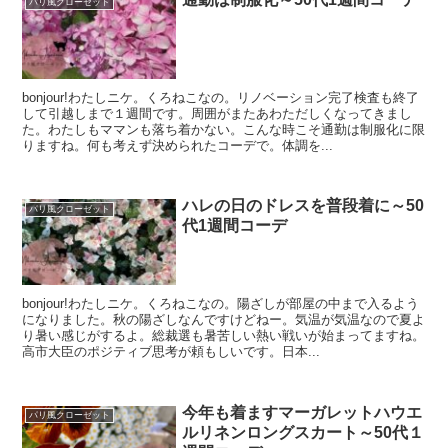
パリ風クローゼット
bonjour!わたしニケ。くろねこなの。リノベーション完了検査も終了
して引越しまで１週間です。周囲がまたあわただしくなってきまし
た。わたしもママンも落ち着かない。こんな時こそ通勤は制服化に限
りますね。何も考えず決められたコーデで。体調を...
ハレの日のドレスを普段着に～50
パリ風クローゼット
代1週間コーデ
bonjour!わたしニケ。くろねこなの。陽ざしが部屋の中まで入るよう
になりました。秋の陽ざしなんですけどねー。気温が気温なので夏よ
り暑い感じがするよ。総裁選も暑苦しい熱い戦いが始まってますね。
高市大臣のポジティブ思考が頼もしいです。日本...
今年も着ますマーガレットハウエ
パリ風クローゼット
ルリネンロングスカート～50代１