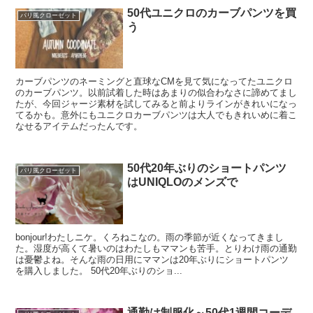
50代ユニクロのカーブパンツを買
パリ風クローゼット
う
カーブパンツのネーミングと直球なCMを見て気になってたユニクロ
のカーブパンツ。以前試着した時はあまりの似合わなさに諦めてまし
たが、今回ジャージ素材を試してみると前よりラインがきれいになっ
てるかも。意外にもユニクロカーブパンツは大人でもきれいめに着こ
なせるアイテムだったんです。
50代20年ぶりのショートパンツ
パリ風クローゼット
はUNIQLOのメンズで
bonjour!わたしニケ。くろねこなの。雨の季節が近くなってきまし
た。湿度が高くて暑いのはわたしもママンも苦手。とりわけ雨の通勤
は憂鬱よね。そんな雨の日用にママンは20年ぶりにショートパンツ
を購入しました。 50代20年ぶりのショ...
通勤は制服化～50代1週間コーデ