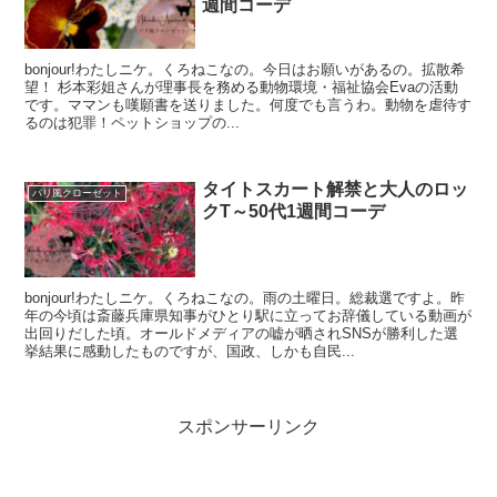
週間コーデ
bonjour!わたしニケ。くろねこなの。今日はお願いがあるの。拡散希
望！ 杉本彩姐さんが理事長を務める動物環境・福祉協会Evaの活動
です。ママンも嘆願書を送りました。何度でも言うわ。動物を虐待す
るのは犯罪！ペットショップの...
タイトスカート解禁と大人のロッ
パリ風クローゼット
クT～50代1週間コーデ
bonjour!わたしニケ。くろねこなの。雨の土曜日。総裁選ですよ。昨
年の今頃は斎藤兵庫県知事がひとり駅に立ってお辞儀している動画が
出回りだした頃。オールドメディアの嘘が晒されSNSが勝利した選
挙結果に感動したものですが、国政、しかも自民...
スポンサーリンク