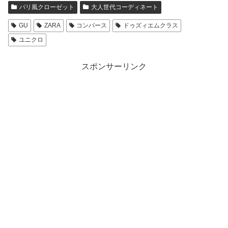
パリ風クローゼット
大人世代コーディネート
GU
ZARA
コンバース
ドゥズィエムクラス
ユニクロ
スポンサーリンク