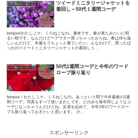
ツイードミニタリージャケットを
パリ風クローゼット
着回し～50代１週間コーデ
bonjour!わたしニケ。くろねこなの。連休です。春が来たみたいに明
るい朝です。なんだけどーアウター買っちゃったからね。春は待ち遠
しいんだけど、冬服もうちょっと着ていたい。んなわけで、買ったば
っかのツイードミニタリージャケットの着回し１...
50代1週間コーデと今年のワード
パリ風クローゼット
ローブ振り返り
bonjour！わたしニケ。くろねこなの。あっという間で今年最後の1週
間コーデ。写真もすべて使いまわしです。どのみち毎年同じようなコ
ーデになっちゃうんだけどね。反省を込めて、今年1年のワードロー
ブも振り返っておきたいと思います。 少...
スポンサーリンク