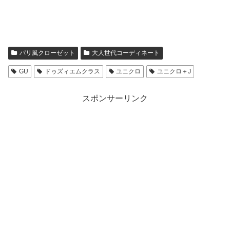
パリ風クローゼット
大人世代コーディネート
GU
ドゥズィエムクラス
ユニクロ
ユニクロ＋J
スポンサーリンク