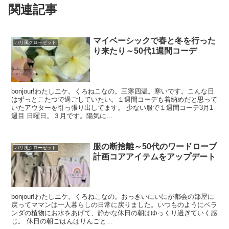
関連記事
マイベーシックで春と冬を行った
パリ風クローゼット
り来たり～50代1週間コーデ
bonjour!わたしニケ。くろねこなの。三寒四温。寒いです。こんな日
はずっとこたつで過ごしていたい。１週間コーデも着納めだと思って
いたアウターを引っ張り出してます。 少ない服で１週間コーデ3月1
週目 日曜日。３月です。陽気に...
服の断捨離～50代のワードローブ
パリ風クローゼット
計画コアアイテムをアップデート
bonjour!わたしニケ。くろねこなの。おっきいにいにが都会の部屋に
戻ってママンは一人暮らしの日常に戻りました。いつものようにベラ
ンダの植物にお水をあげて、静かな休日の朝はゆっくり過ぎていく感
じ。 休日の朝ごはんはりんごと...