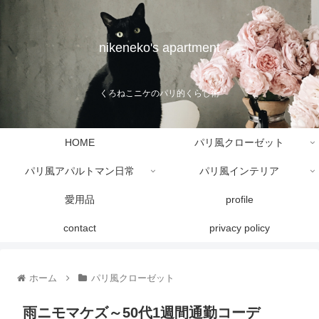
nikeneko's apartment
くろねこニケのパリ的くらし術
HOME
パリ風クローゼット
パリ風アパルトマン日常
パリ風インテリア
愛用品
profile
contact
privacy policy
ホーム
パリ風クローゼット
雨ニモマケズ～50代1週間通勤コーデ