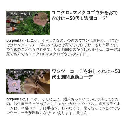
ユニクロ×マメクロゴウチをおで
パリ風クローゼット
かけに～50代１週間コーデ
bonjour!わたしニケ。くろねこなの。今週のママンは夏休み。おでか
けはサンクスツアー展のみであとは家でほぼほぼおこもり生活です。
でも家のこと色々見直せて、いい時間なのかもしれません。コーデは
家でも外でもユニクロ×マメクロゴウチのワイド...
ワンツーコーデをおしゃれに～50
パリ風クローゼット
代１週間通勤コーデ
bonjour!わたしニケ。くろねこよ。週末おっきいにいにが帰ってきた
の。お仕事完全再開ってわけじゃないみたいだからね。週末ステイホ
ームね。今週のコーデは手抜き、じゃなくて、暑くなってきたのでワ
ンツーコーデが制服になりつつあります。楽ちん...