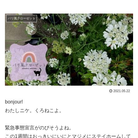
パリ風クローゼット
2021.05.22
bonjour!
わたしニケ。くろねこよ。
緊急事態宣言がのびそうよね。
この1週間はおっきいにいにとマジメにステイホームして