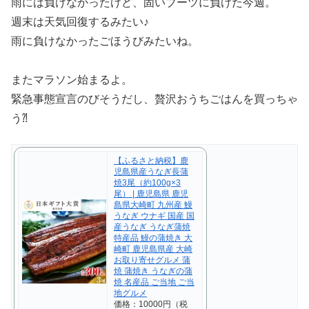
雨には負けなかったけど、固いブーツに負けた今週。
週末は天気回復するみたい♪
雨に負けなかったごほうびみたいね。
またマラソン始まるよ。
緊急事態宣言のびそうだし、贅沢おうちごはんを買っちゃ
う⁈
【ふるさと納税】鹿
児島県産うなぎ長蒲
焼3尾（約100g×3
尾） | 鹿児島県 鹿児
島県大崎町 九州産 鰻
うなぎ ウナギ 国産 国
産うなぎ うなぎ蒲焼
特産品 鰻の蒲焼き 大
崎町 鹿児島県産 大崎
お取り寄せグルメ 蒲
焼 蒲焼き うなぎの蒲
焼 名産品 ご当地 ご当
地グルメ
価格：10000円（税