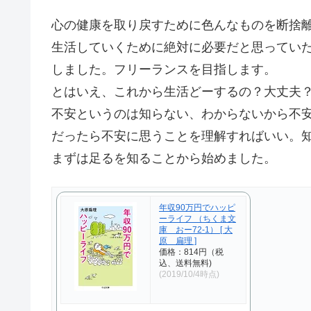
心の健康を取り戻すために色んなものを断捨
生活していくために絶対に必要だと思ってい
しました。フリーランスを目指します。
とはいえ、これから生活どーするの？大丈夫
不安というのは知らない、わからないから不
だったら不安に思うことを理解すればいい。
まずは足るを知ることから始めました。
年収90万円でハッピ
ーライフ （ちくま文
庫 おー72-1） [ 大
原 扁理 ]
価格：814円（税
込、送料無料)
(2019/10/4時点)