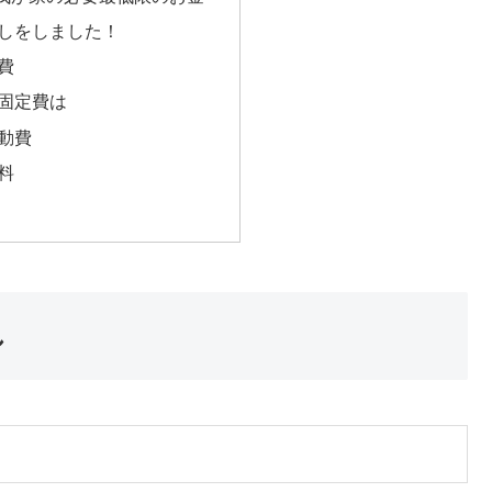
しをしました！
費
固定費は
動費
料
し