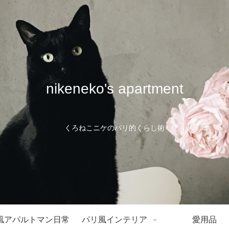
nikeneko's apartment
くろねこニケのパリ的くらし術
風アパルトマン日常
パリ風インテリア
愛用品