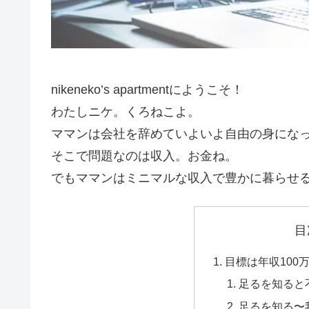
nikeneko’s apartmentにようこそ！
わたしニケ。くろねこよ。
ママンは会社を辞めていよいよ自由の身にな
そこで問題なのは収入。お金ね。
でもママンはミニマルな収入で豊かに暮らせ
目
目標は年収100
足るを知ると
足るを知る〜