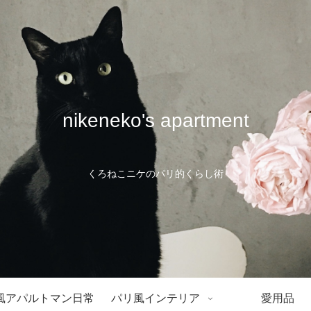
nikeneko's apartment
くろねこニケのパリ的くらし術
風アパルトマン日常
パリ風インテリア
愛用品