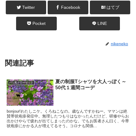
Twitter
Facebook
はてブ
Pocket
LINE
nikeneko
関連記事
夏の制服Tシャツを大人っぽく～
パリ風クローゼット
50代１週間コーデ
bonjour!わたしニケ。くろねこなの。歳なんですかねー。ママンは絶
賛帯状疱疹発症中。無理したつもりはなかったんだけど、研修やらお
出かけやらで疲れが出てしまったのかな。でもお医者さん曰く、今帯
状疱疹にかかる人が増えてるそう。コロナも関係...