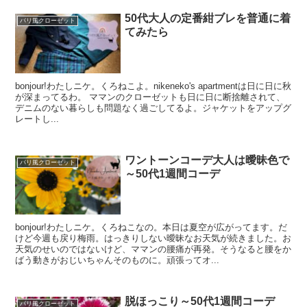
50代大人の定番紺ブレを普通に着
パリ風クローゼット
てみたら
bonjour!わたしニケ。くろねこよ。nikeneko's apartmentは日に日に秋
が深まってるわ。 ママンのクローゼットも日に日に断捨離されて、
デニムのない暮らしも問題なく過ごしてるよ。ジャケットをアップグ
レートし...
ワントーンコーデ大人は曖昧色で
パリ風クローゼット
～50代1週間コーデ
bonjour!わたしニケ。くろねこなの。本日は夏空が広がってます。だ
けど今週も戻り梅雨。はっきりしない曖昧なお天気が続きました。お
天気のせいのではないけど、ママンの腰痛が再発。そうなると腰をか
ばう動きがおじいちゃんそのものに。頑張ってオ...
脱ほっこり～50代1週間コーデ
パリ風クローゼット