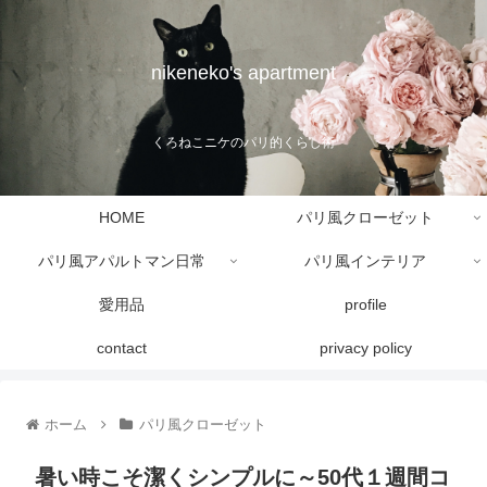
nikeneko's apartment
くろねこニケのパリ的くらし術
HOME
パリ風クローゼット
パリ風アパルトマン日常
パリ風インテリア
愛用品
profile
contact
privacy policy
ホーム
パリ風クローゼット
暑い時こそ潔くシンプルに～50代１週間コ