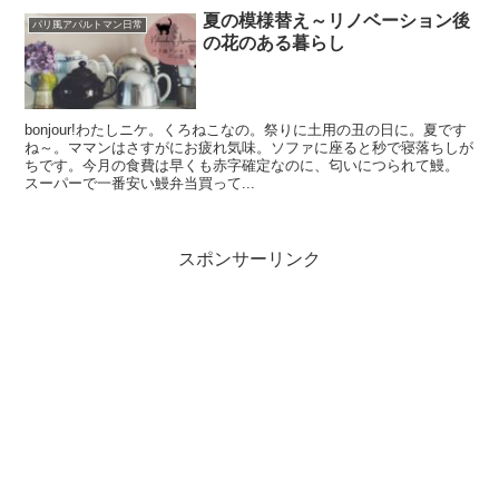
夏の模様替え～リノベーション後
パリ風アパルトマン日常
の花のある暮らし
bonjour!わたしニケ。くろねこなの。祭りに土用の丑の日に。夏です
ね～。ママンはさすがにお疲れ気味。ソファに座ると秒で寝落ちしが
ちです。今月の食費は早くも赤字確定なのに、匂いにつられて鰻。
スーパーで一番安い鰻弁当買って...
スポンサーリンク