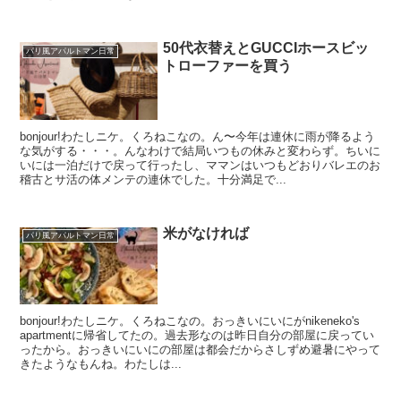
50代衣替えとGUCCIホースビッ
パリ風アパルトマン日常
トローファーを買う
bonjour!わたしニケ。くろねこなの。ん〜今年は連休に雨が降るよう
な気がする・・・。んなわけで結局いつもの休みと変わらず。ちいに
いには一泊だけで戻って行ったし、ママンはいつもどおりバレエのお
稽古とサ活の体メンテの連休でした。十分満足で...
米がなければ
パリ風アパルトマン日常
bonjour!わたしニケ。くろねこなの。おっきいにいにがnikeneko's
apartmentに帰省してたの。過去形なのは昨日自分の部屋に戻ってい
ったから。おっきいにいにの部屋は都会だからさしずめ避暑にやって
きたようなもんね。わたしは...