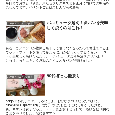
晦日までおひとりさま。来たるクリスマスとお正月に向けての準備を
楽しんでます。イベントごとは楽しんだもの勝ち...
バルミューダ越え！食パンを美味
パリ風アパルトマン日常
しく焼くのはこれ！
ある日ガスコンロが故障しちゃって使えなくなったので修理できるま
でホットプレートを使ってみたら これがびっくりするくらいトース
トが美味しく焼けたんだよ。 バルミューダより魚焼きグリルより、
これはもっと上をいく感動のさくふわ食パンが焼けました！
50代ぼっち雛祭り
パリ風アパルトマン日常
bonjour!わたしニケ。くろねこよ。おひなまつりだったのよね。
nikeneko's apartmentには女子はわたしだけになっちゃったけど。
あ、ママンは女子だった・・・。まあ女子どうしで一応ひな祭り的な
ことをやりました。なにせママン...