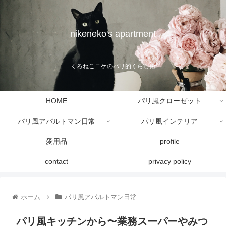
nikeneko's apartment
くろねこニケのパリ的くらし術
HOME
パリ風クローゼット
パリ風アパルトマン日常
パリ風インテリア
愛用品
profile
contact
privacy policy
ホーム
パリ風アパルトマン日常
パリ風キッチンから〜業務スーパーやみつ