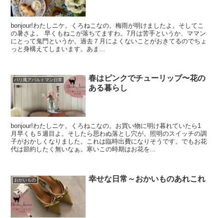
bonjour!わたしニケ。くろねこなの。梅雨が明けましたよ。そしてこ
の暑さよ。 早くもねこが落ちてますわ。7月は苦手というか、ママン
にとって鬼門というか。過去７月によくないことがおきてるのでちょ
っと身構えてしまいます。あま...
春はピンクでチューリップ〜花の
パリ風アパルトマン日常
ある暮らし
bonjour!わたしニケ。くろねこなの。お買い物に明け暮れていたら1
月早くも５週目よ。そしたら思わぬ落とし穴が。照明のスイッチの調
子がおかしくなりました。これは臨時出費になりそうです。でもお花
代は節約したく無いなぁ。寒いこの時期はお花を...
幸せな日常～おかいものあれこれ
おかいもの