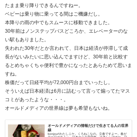
たまま乗り降りできるんですねー。
ベビーは乗り物に乗ってる間はご機嫌だし。
本降りの雨の中でもスムースに移動できました。
30年前はノンステップバスどころか、エレベーターのな
い駅もありました。
失われた30年だとか言われて、日本は経済が停滞して成
長がないみたいに思い込んでますけど、30年前と比較す
るとめちゃくちゃ便利で豊かになったとあらためて思いま
すね。
株価だって日経平均が72,000円台までいったし。
そういえば日本経済は6月に詰むって言って煽ってたマス
コミがあったような・・・。
オールドメディアの世界線は夢も希望もないね。
オールドメディアの情報だけで生きてる人の世界
線
bonjour!わたしニケ。くろねこなの。立春ですよー。春が