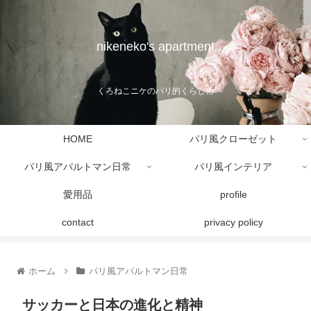
nikeneko's apartment
くろねこニケのパリ的くらし術
HOME
パリ風クローゼット
パリ風アパルトマン日常
パリ風インテリア
愛用品
profile
contact
privacy policy
ホーム
パリ風アパルトマン日常
サッカーと日本の進化と精神