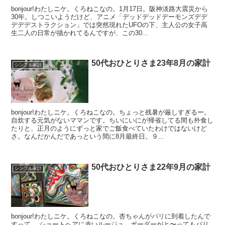
bonjour!わたしニケ。くろねこなの。1月17日。阪神淡路大震災から
30年。しつこいようだけど、アニメ「デッドデッドデーモンズデデ
デデデストラクション」では突然現れたUFOの下、主人公の女子高
生二人の日常が描かれてるんですが、この30...
50代おひとりさま23年8月の家計
シンプル家計
bonjour!わたしニケ。くろねこなの。ちょっと残暑が厳しすぎるー。
自炊する元気がないママンです。ちいにいにが帰省してる間も外食し
たりと、正月のようにずっと家でご飯食べていたわけではないけど
さ。なんだかんだであっという間に8月最終日。９...
50代おひとりさま22年9月の家計
シンプル家計
bonjour!わたしニケ。くろねこなの。杏ちゃんがパリに到着したんで
すって。 ショートヘアに赤いルージュ、ボーダーがと〜ってもパリ