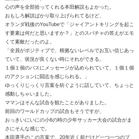
心の声を全部拾ってくれる本田解説もよかった。
おもしろ解説ばかり取り上げられてるけど、
オランダ戦後のYouTubeで「ジャイアントキリングを起こ
す要素は何だと思いますか？」とのスパチャの答えがエモ
くて素敵だったのよ。
「全員がポジティブで、根拠ないレベルでお互い信じあっ
ていて、状況が良くない時にそれができる。
１個１個のパスにメッセージが込められていて、１個１個
のアクションに闘志を感じられる。」
ゆっくりじっくり言葉を紡ぐように話していて、ちょっと
感動しちゃいました。
ママンはそんな試合を観たことがありました。
前回のワールドカップの試合もそうですが、
おっきいにいにの小6の時の少年サッカー大会の試合がま
さにそんな感じで。
本田選手のこの言葉で、20年近く前だけど一つ一つのプ