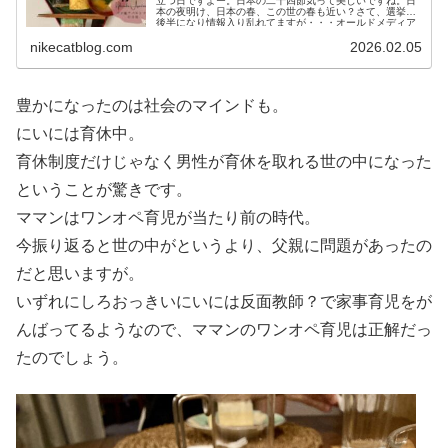
立つ日ですよー。日本の二十四節気って美しいですね。日
本の夜明け、日本の春、この世の春も近い？さて、選挙戦
後半になり情報入り乱れてますが・・・オールドメディア
は相変わらず酷いもんで...
nikecatblog.com
2026.02.05
豊かになったのは社会のマインドも。
にいには育休中。
育休制度だけじゃなく男性が育休を取れる世の中になった
ということが驚きです。
ママンはワンオペ育児が当たり前の時代。
今振り返ると世の中がというより、父親に問題があったの
だと思いますが。
いずれにしろおっきいにいには反面教師？で家事育児をが
んばってるようなので、ママンのワンオペ育児は正解だっ
たのでしょう。