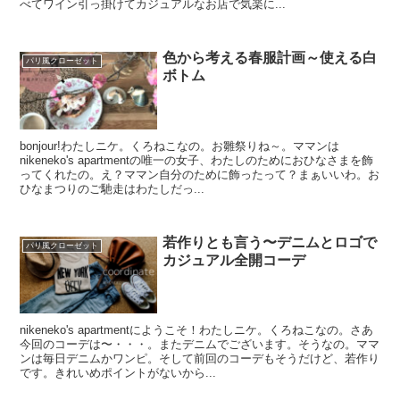
べてワイン引っ掛けてカジュアルなお店で気楽に...
色から考える春服計画～使える白
パリ風クローゼット
ボトム
bonjour!わたしニケ。くろねこなの。お雛祭りね～。ママンは
nikeneko's apartmentの唯一の女子、わたしのためにおひなさまを飾
ってくれたの。え？ママン自分のために飾ったって？まぁいいわ。お
ひなまつりのご馳走はわたしだっ...
若作りとも言う〜デニムとロゴで
パリ風クローゼット
カジュアル全開コーデ
nikeneko's apartmentにようこそ！わたしニケ。くろねこなの。さあ
今回のコーデは〜・・・。またデニムでございます。そうなの。ママ
ンは毎日デニムかワンピ。そして前回のコーデもそうだけど、若作り
です。きれいめポイントがないから...