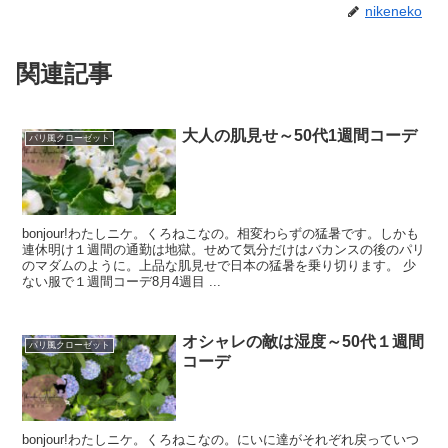
nikeneko
関連記事
大人の肌見せ～50代1週間コーデ
パリ風クローゼット
bonjour!わたしニケ。くろねこなの。相変わらずの猛暑です。しかも
連休明け１週間の通勤は地獄。せめて気分だけはバカンスの後のパリ
のマダムのように。上品な肌見せで日本の猛暑を乗り切ります。 少
ない服で１週間コーデ8月4週目 ...
オシャレの敵は湿度～50代１週間
パリ風クローゼット
コーデ
bonjour!わたしニケ。くろねこなの。にいに達がそれぞれ戻っていつ