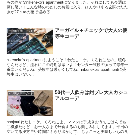
もの静かなnikeneko's apartmentになりました。それにしても今週は
蒸し暑い！こんな時のわたしのお気に入り、ひんやりする玄関のたた
きが27ｃｍの靴で埋め尽...
アーガイル＋チェックで大人の優
パリ風クローゼット
等生コーデ
nikeneko's apartmentにようこそ！わたしニケ。くろねこなの。暖冬
なんだけど、流石にこの時期は寒いよ！センター試験の頃って毎年一
番寒いんだよね。受験生は暖かくしてね。nikeneko's apartmentに受
験生はいない...
50代一人飲みは紺ブレ大人カジュ
パリ風クローゼット
アルコーデ
bonjour!わたしニケ。くろねこよ。ママンは手抜きおうちごはんでも
ご機嫌だけど、お一人さまで外食するのも楽しみにしてます。平日の
空いてる夕方早い時間にふらり出かけて、ちょこっと美味しいもの食