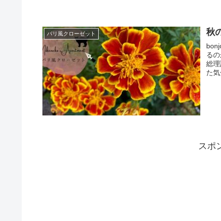
秋
パリ風クローゼット
bo
るの
総理
た気
スポ